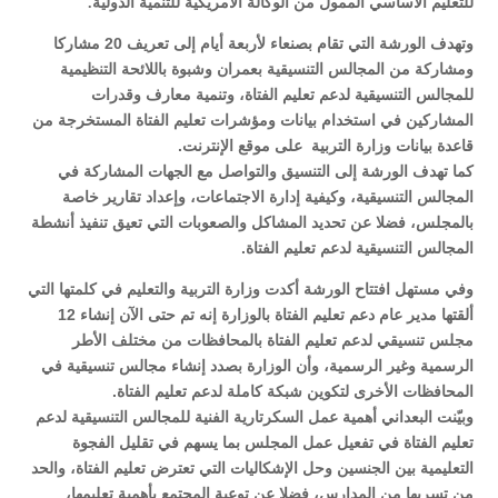
للتعليم الاساسي الممول من الوكالة الأمريكية للتنمية الدولية.
وتهدف الورشة التي تقام بصنعاء لأربعة أيام إلى تعريف 20 مشاركا
ومشاركة من المجالس التنسيقية بعمران وشبوة باللائحة التنظيمية
للمجالس التنسيقية لدعم تعليم الفتاة، وتنمية معارف وقدرات
المشاركين في استخدام بيانات ومؤشرات تعليم الفتاة المستخرجة من
قاعدة بيانات وزارة التربية
على موقع الإنترنت.
كما تهدف الورشة إلى التنسيق والتواصل مع الجهات المشاركة في
المجالس التنسيقية، وكيفية إدارة الاجتماعات، وإعداد تقارير خاصة
بالمجلس، فضلا عن تحديد المشاكل والصعوبات التي تعيق تنفيذ أنشطة
المجالس التنسيقية لدعم تعليم الفتاة.
وفي مستهل افتتاح الورشة أكدت وزارة التربية والتعليم في كلمتها التي
ألقتها مدير عام دعم تعليم الفتاة بالوزارة إنه تم حتى الآن إنشاء 12
مجلس تنسيقي لدعم تعليم الفتاة بالمحافظات من مختلف الأطر
الرسمية وغير الرسمية، وأن الوزارة بصدد إنشاء مجالس تنسيقية في
المحافظات الأخرى لتكوين شبكة كاملة لدعم تعليم الفتاة.
وبيّنت البعداني أهمية عمل السكرتارية الفنية للمجالس التنسيقية لدعم
تعليم الفتاة في تفعيل عمل المجلس بما يسهم في تقليل الفجوة
التعليمية بين الجنسين وحل الإشكاليات التي تعترض تعليم الفتاة، والحد
من تسربها من المدارس، فضلا عن توعية المجتمع بأهمية تعليمها،