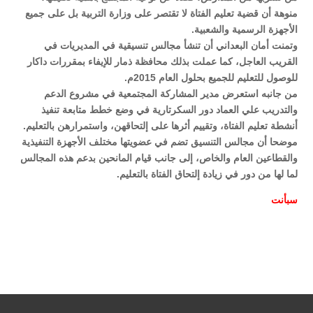
منوهة أن قضية تعليم الفتاة لا تقتصر على وزارة التربية بل على جميع
الأجهزة الرسمية والشعبية.
وتمنت أمان البعداني أن تنشأ مجالس تنسيقية في المديريات في
القريب العاجل، كما عملت بذلك محافظة ذمار للإيفاء بمقررات داكار
للوصول للتعليم للجميع بحلول العام 2015م.
من جانبه استعرض مدير المشاركة المجتمعية في مشروع الدعم
والتدريب علي العماد دور السكرتارية في وضع خطط متابعة تنفيذ
أنشطة تعليم الفتاة، وتقييم أثرها على إلتحاقهن، واستمرارهن بالتعليم.
موضحا أن مجالس التنسيق تضم في عضويتها مختلف الأجهزة التنفيذية
والقطاعين العام والخاص، إلى جانب قيام المانحين بدعم هذه المجالس
لما لها من دور في زيادة إلتحاق الفتاة بالتعليم.
سبأ
نت