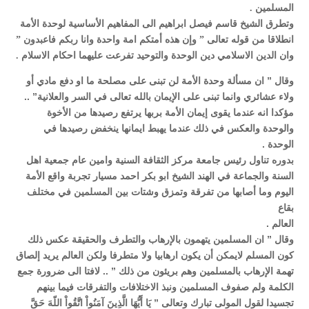
المسلمين .
وتطرق الشيخ قاسم فيصل ابراهيم الى المفاهيم الأساسية لوحدة الأمة
انطلاقا من قوله تعالى ” وإن هذه أمتكم امة واحدة وانا ربكم فاعبدون ”
وان الدين الاسلامي دين الوحدة والتوحيد تفرعت عليهما احكام الاسلام .
وقال ” ان مسألة وحدة الأمة لن تبنى على مصلحة ما او دفع مادي أو
ولاء عشائري وانما تبنى على الإيمان بالله تعالى في السر والعلانية” ..
مؤكدا انه عندما يقوى إيمان الأمة بربها يرتفع رصيدها من الأخوة
والوحدة والعكس في ذلك عندما يهبط ايمانها ينخفض رصيدها في
الوحدة .
بدوره تناول رئيس جامعة مركز الثقافة السنية وامين عام جمعية اهل
السنة والجماعة في الهند الشيخ ابو بكر احمد مسيار تجربة واقع الأمة
اليوم وما أصابها من تفرقة وتمزق وشتات بين المسلمين في مختلف
بقاع
العالم .
وقال ” ان المسلمين يتهمون بالإرهاب والتطرف والحقيقة عكس ذلك
كون المسلم لايمكن أن يكون ارهابيا ولا متطرفا ولكن العالم يريد إلصاق
تهمة الإرهاب بالمسلمين وهم بريئون من ذلك ” .. لافتا الى ضرورة جمع
الكلمة ولم صفوف المسلمين ونبذ الاختلافات والتفرقات فيما بينهم
تجسيدا لقول المولى تبارك وتعالى ” يَا أَيُّهَا الَّذِينَ آمَنُواْ اتَّقُواْ اللّهَ حَقَّ