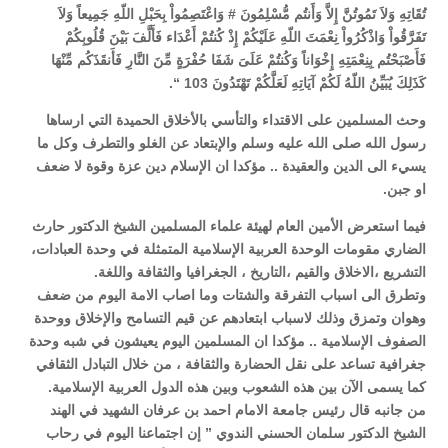
تُقَاتِهِ وَلاَ تَمُوتُنَّ إِلاَّ وَأَنتُم مُّسْلِمُونَ # وَاعْتَصِمُواْ بِحَبْلِ اللّهِ جَمِيعاً وَلاَ
تَفَرَّقُواْ وَاذْكُرُواْ نِعْمَتَ اللّهِ عَلَيْكُمْ إِذْ كُنتُمْ أَعْدَاء فَأَلَّفَ بَيْنَ قُلُوبِكُمْ
فَأَصْبَحْتُم بِنِعْمَتِهِ إِخْوَاناً وَكُنتُمْ عَلَىَ شَفَا حُفْرَةٍ مِّنَ النَّارِ فَأَنقَذَكُم مِّنْهَا
كَذَلِكَ يُبَيِّنُ اللّهُ لَكُمْ آيَاتِهِ لَعَلَّكُمْ تَهْتَدُونَ 103 “.
وحث المسلمين على الاقتداء والتأسي بالأخلاق الحميدة التي ارساها
رسول الله صلى الله عليه وسلم والإبتعاد عن الغلو والتطرف وكل ما
يسيء الى الدين والعقيدة .. مؤكدا ان الإسلام دين عزة وقوة لا ضعف
او جبن.
فيما استعرض الأمين العام لهيئة علماء المسلمين الشيخ الدكتور حارث
الضاري مقومات الوحدة العربية الإسلامية المتمثلة في وحدة العبادات،
التشريع ،الاخلاق والقيم ،التاريخ ، الجغرافيا والثقافة واللغة.
وتطرق الى اسباب التفرقة والشتات وما اصاب الامة اليوم من ضعف
وهوان وتمزق وذلك لاسباب ابتعادهم عن قيم التسامح والإخلاق ووحدة
الصفوف الإسلامية .. مؤكدا ان المسلمين اليوم يعيشون في شبه وحدة
جغرافية تساعد على نقل الحضارة والثقافة ، من خلال التبادل الثقافي
كما يسمى الآن بين هذه الشعوب وبين هذه الدول العربية الإسلامية.
من جانبه قال رئيس جامعة الامام احمد بن عرفان الشهيد في الهند
الشيخ الدكتور سلمان الحسني الندوي ” إن اجتماعنا اليوم في رحاب