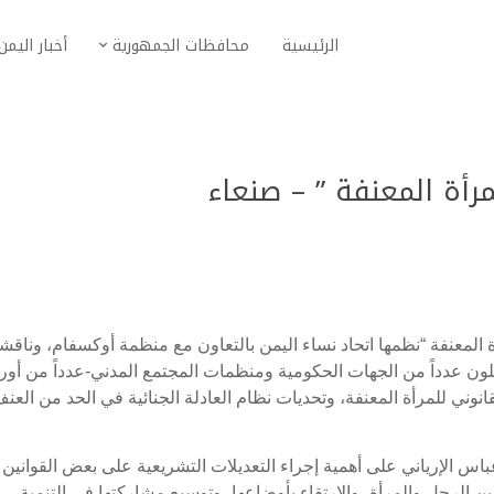
الرئيسية
محافظات الجمهورية
أخبار اليمن
مرأة المعنفة ” – صنعاء
ة المعنفة “نظمها اتحاد نساء اليمن بالتعاون مع منظمة أوكسفام، وناق
 مشاركا ومشاركة يمثلون عدداً من الجهات الحكومية ومنظمات المجتمع المدني-عدداً من أو
وني للمرأة المعنفة، وتحديات نظام العادلة الجنائية في الحد من العن
اس الإرياني على أهمية إجراء التعديلات التشريعية على بعض القوانين 
بين الرجل والمرأة، والارتقاء بأوضاعها، وتوسيع مشاركتها في التنمية،