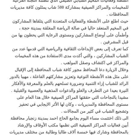
انشطة وفعاليات المخيم الشبابي الصيفي الذي تنظمه اللجنة الفرعية
للمخيمات والمراكز الصيفية بمشاركة 500 شاب يمثلون كافة مديريات
المحافظات .
حيث اطلع على الأنشطة والفعاليات المتعددة التي يتلقاها المشاركون
في المخيم المنعقد حاليا في صالة الرياضة المغلقة بمدينة حجة ،
وأطمأن على أوضاع المشاركين ومستوى الرعاية التي يحظون بها من
قبل المشرفين .
كما تعرف إلى بعض الإبداعات الثقافية والرياضية التي قدمها عدد من
الشباب المشاركين ، والتي أكدت مدى الاستفادة من هذه المخيمات
والمراكز في اكتشاف وصقل المواهب .
وخلال الزيارة دعا المحافظ مجور كافة شباب المحافظة إلى الإقبال
على مثل هذه الأنشطة النوعية وتعزيز مشاركتهم الفاعلة ، مهيبا بالدور
الرائد للشباب إزاء التنمية وضرورة تسلحهم بالعلم والمعرفة والأفكار
النيرة بعيدا عن التطرف والغلو والدعوات المذهبية والعصبية والقبلية .
مشيدا بالنجاحات التي حققتها المراكز الصيفية خلال هذا العام على
مستوى المحافظة والمديريات ، وكان لها الأثر الايجابي في تحفيز
وتشجيع الشباب في كثير من المجالات .
الى ذلك اختتمت مساء اليوم بجامع الحاج احمد بمدينة زنجبار محافظة
أبين فعاليات المراكز الصيفية التي نظمها مكتب الأوقاف والإرشاد
بالمحافظة وشارك فيها خمسة ألاف طالبا وطالبة من مختلف مديريات