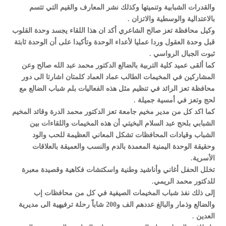
والقدرات الشبابية وتنميتها وكذلك نشر المعارف والقيم التي تتسم
بالاعتدالية والوسطية والاتزان .
وكيل محافظة تعز صالح الشاعري أكد ان هذا اللقاء يجسد وحدة القلوب
قبل وحدة العقول وردا عمليا لأعداء الوحدة وتأكيدا على أن الوحدة ثابتة
ثبوت الجبال الرواسي .
كما ألقى عميد كلية التربية بالضالع الدكتور محمد عبد الله صالح وعن
المشاركين في المخيمات الطالب عماد العماد كلمتان اشارتا الى دور
محافظة تعز الرائد في تنظيم مثل هذه الفعاليات بلم شباب الضالع مع
لحج وتعز في أمسية جميلة .
كما اكد كل من مدير مخيم جامعة تعز الدكتور محمد الدرة وقائد المخيم
الشبابي بلحج عبد السلام البخيتي أن هذه المخيمات واللقاءات بين
الشباب وقيادات المحافظات تشكل المعاني العظيمة للحب والود
وحقيقة الوحدة اليمنية المعمدة بالدم والنسب والعميقة بالعلاقات
الأسرية.
تخلل الحفل أغاني وأناشيد وطنية واسكتشات فكاهية وقصيدة معبرة
للدكتور محمد الريمي.
إلى ذلك نفذ شباب المخيمات الصيفية في كل من محافظات إب
والضالع وذمار والبالغ عددهم الف و200 شاباً رحلة ترفيهية الى مديرية
العدين .