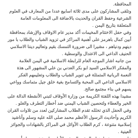
المحافظة.
وتلقى المشاركون على مدى ثلاثة اسابيع عددا من المعارف في العلوم
الشرعية وحفظ القران والحديث بالاضافة الى المعلومات العامة
المتعلقة بتاريخ اليمن .
وفي حفل الاختتام المخيمات أكد مدير عام الاوقاف والإرشاد بمحافظة
أبين كمال باهرمز على أهمية المراكز في تزويد الشباب والطلاب با مور
دينهم ودنياهم ، مشيرا الى ضرورة التمسك بقيم وتعاليم ديننا الاسلامي
الحنيف الداعي الى الاعتدال والوسطية .
من جانبه اشار الموجه العام للرابطة الاسلامية في اليمن العلامة
والمفكر الاسلامي السيد ابو بكر العدني بن علي المشهور الى هذة
النعمة الربانية المتمثلة في تنوير الشباب والطلاب وتعليمهم الفكر
الاسلامي الداعي الى المحبة والتسامح بغية خلق جيل متماسك وواعي
يسهم في بناء مجتمع صالح.
مشيدا بهذه اللفتة الكريمة من وزارة الأوقاف لتبني الأنشطة الدالة على
الخير والعطاء ولتحصين الشباب اليمني ضد أخطار التطرف والغلو .
وفي الحفل الذي تخلله تقدم الطلاب المشاركين لعدد من تلاوات القران
الكريم وأحاديث الرسول الأعظم محمد صلى الله عليه وسلم وأناشيد
إسلامية متنوعة ، كرم الطلاب الأوائل في المراكز بالشهادات والجوائز
العينية .