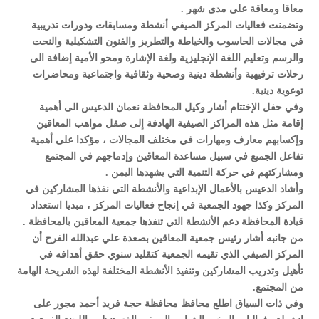
معاقا ومعاقة على مدى شهر .
وتضمنت فعاليات المركز الصيفي أنشطة ومسابقات ودورات تدريبية
في مجالات الحاسوب والخياطة والتطريز والفنون التشكيلية والنحت
والرسم وتعليم اللغة الإنجليزية ولغة الإشارة ومحو الأمية إضافة الى
رحلات ترفيهية وأنشطة دينية وصحية وثقافية واجتماعية ومحاضرات
توعوية دينية.
وفي حفل الإختتام أشار وكيل المحافظة نعمان الدعيس الى أهمية
إقامة مثل هذه المراكز الصيفية الهادفة إلى صقل مواهب المعاقين
وإكسابهم معارف ومهارات في مختلف المجالات ، مؤكدا على أهمية
تفاعل الجميع في سبيل مساعدة المعاقين وإدماجهم في المجتمع
ومشاركتهم في حركة التنمية التي يشهدها اليمن .
وأشاد الدعيس بالأعمال الإبداعية والأنشطة التي نفذها المشاركين في
المركز وكذا جهود الجمعية في إنجاح فعاليات المركز ، مبديا استعداد
قيادة المحافظة دعم الأنشطة التي تنفذها جمعية المعاقين بالمحافظة .
من جانبه أشار رئيس جمعية المعاقين بصعدة علي عبدالله الفرح أن
المركز الصيفي الذي تقيمه الجمعية كتقليد سنوي حقق أهدافه في
تأهيل وتدريب المشاركين وتنفيذ الأنشطة المختلفة لهذه الشريحة الهامة
من المجتمع.
وفي ذات السياق اطلع محافظ محافظة حجة فريد أحمد مجور على