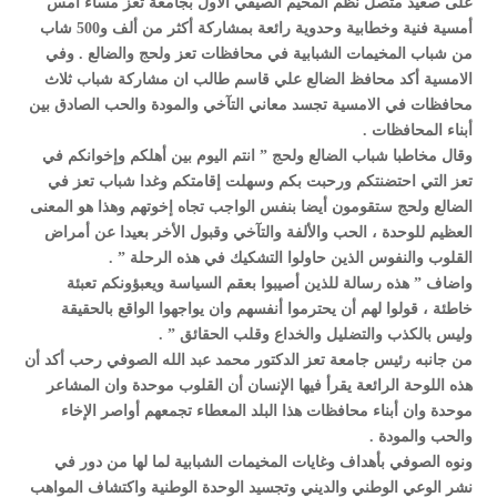
على صعيد متصل نظم المخيم الصيفي الأول بجامعة تعز مساء أمس
أمسية فنية وخطابية وحدوية رائعة بمشاركة أكثر من ألف و500 شاب
من شباب المخيمات الشبابية في محافظات تعز ولحج والضالع . وفي
الامسية أكد محافظ الضالع علي قاسم طالب ان مشاركة شباب ثلاث
محافظات في الامسية تجسد معاني التآخي والمودة والحب الصادق بين
أبناء المحافظات .
وقال مخاطبا شباب الضالع ولحج ” انتم اليوم بين أهلكم وإخوانكم في
تعز التي احتضنتكم ورحبت بكم وسهلت إقامتكم وغدا شباب تعز في
الضالع ولحج ستقومون أيضا بنفس الواجب تجاه إخوتهم وهذا هو المعنى
العظيم للوحدة ، الحب والألفة والتآخي وقبول الأخر بعيدا عن أمراض
القلوب والنفوس الذين حاولوا التشكيك في هذه الرحلة ” .
واضاف ” هذه رسالة للذين أصيبوا بعقم السياسة ويعبؤونكم تعبئة
خاطئة ، قولوا لهم أن يحترموا أنفسهم وان يواجهوا الواقع بالحقيقة
وليس بالكذب والتضليل والخداع وقلب الحقائق ” .
من جانبه رئيس جامعة تعز الدكتور محمد عبد الله الصوفي رحب أكد أن
هذه اللوحة الرائعة يقرأ فيها الإنسان أن القلوب موحدة وان المشاعر
موحدة وان أبناء محافظات هذا البلد المعطاء تجمعهم أواصر الإخاء
والحب والمودة .
ونوه الصوفي بأهداف وغايات المخيمات الشبابية لما لها من دور في
نشر الوعي الوطني والديني وتجسيد الوحدة الوطنية واكتشاف المواهب