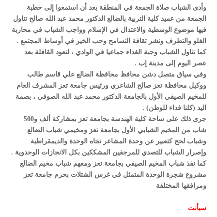
وأدى الشباب صلاة الجمعة في المنطقة بعد أن استمعوا إلى خطبة
الجمعة من عميد كلية التربية بالضالع الدكتور محمد عبد الله صالح تناول
فيها موضوع الوسطية والاعتدال في الإسلام وواجب الشباب في محاربة
الغلو والتطرف ونشر ثقافة التسامح وحب الخير في أوساط المجتمع .
كما تناول الشباب وجبة الغداء جماعيا في الوادي ، لتعود القافلة بعد
عصر اليوم إلى مدينة إب .
وفي سياق متصل دشن محافظ محافظة الضالع علي قاسم طالب
ووكيل محافظة تعز صالح الشاعري ورئيس جامعة تعز المشرف العام
للمخيم الصيفي الأول بالجامعة الدكتور محمد عبد الله الصوفي ، بصمة
اليد (كلنا فداء للوطن) .
جرى ذلك على ساحة كلية الهندسة بجامعة تعز بمشاركة ألف و500
شاب من المخيم الشبابي الأول بجامعة تعز ومخيمي شباب الضالع
وشباب لحج كتعبير عن وحدة المشاعر تجاه الوحدة والديمقراطية
وإصرار الشباب للتصدي للمرجفين المشككين بكل الانجازات الوحدوية .
كما نفذ شباب المخيم الصيفي بجامعة تعز ومعهم شباب مخيم الضالع
مشروع شجرة الوحدة المتمثل في غرس الشتلات بحرم جامعة تعز
ومرافقها المختلفة
سبأنت