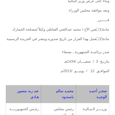
وبناءً على عرض وزير المالية.
وبعد موافقة مجلس الوزراء.
قــــــرر
مادة(1) يُعين الأخ / محمد عبدالغني القباطي وكيلاً لمصلحة الجمارك.
مادة(2) يُعمل بهذا القرار من تاريخ صدوره وينشر في الجريدة الرسمية.
صدر برئاسـة الجمهورية ـ بصنعاء
بتاريـخ 3 / شعبــــان /1434هـ
الموافـق 12 / يونيـــو /2013م
صخـر أحمـد
محمـد سالم
عبد ربه منصور
الوجيـه
باسندوه
هـادي
وزيــــر الـمـاليـة
رئيس مجلس
رئيـس الجمهـوريـــة
الوزراء