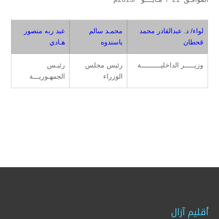
لواء/ د. عبدالقادر محمد
محمـد سالم
عبد ربه منصور
قحطان
باسندوه
هـادي
وزيـــــر الداخليــــــــــة
رئيس مجلس
رئيـس
الوزراء
الجمهـوريـــة
أقليم آزال