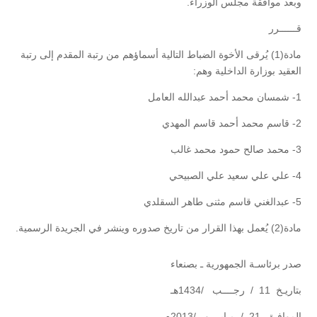
وبعد موافقة مجلس الوزراء.
قــــــرر
مادة(1) يُرقى الأخوة الضباط التالية أسماؤهم من رتبة المقدم إلى رتبة
العقيد بوزارة الداخلية وهم:
1- شمسان محمد أحمد عبدالله العامل
2- قاسم محمد أحمد قاسم المهدي
3- محمد صالح حمود محمد غالب
4- علي علي سعيد علي الصبيحي
5- عبدالغني قاسم مثنى طاهر السقلدي
مادة(2) يُعمل بهذا القرار من تاريخ صدوره وينشر في الجريدة الرسمية.
صدر برئاسـة الجمهورية ـ بصنعاء
بتاريـخ 11 / رجــــب /1434هـ
الموافـق 21 / مـايــــو /2013م