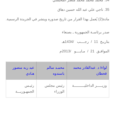
34. محمد محمد محمد منصر المحبشي
35. ناجي علي عبد الله حسين دهاق
مادة(2) يُعمل بهذا القرار من تاريخ صدوره وينشر في الجريدة الرسمية.
صدر برئاسـة الجمهورية ـ بصنعاء
بتاريـخ 11 / رجــــب /1434هـ
الموافـق 21 / مـايــــو /2013م
لواء/ د. عبدالقادر محمد
محمـد سالم
عبد ربه منصور
قحطان
باسندوه
هـادي
وزيـــــر الداخليــــــــــة
رئيس مجلس
رئيـس
الوزراء
الجمهـوريـــة