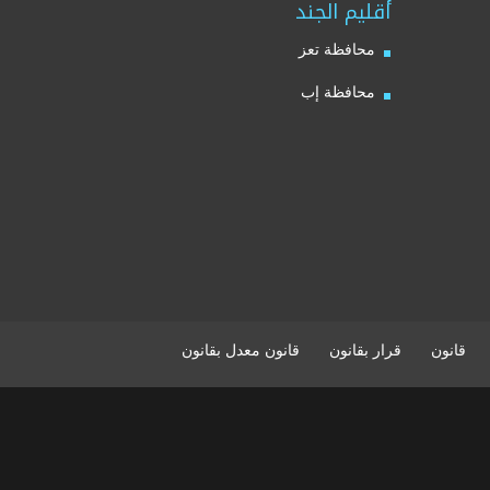
أقليم الجند
محافظة تعز
محافظة إب
قانون
قرار بقانون
قانون معدل بقانون