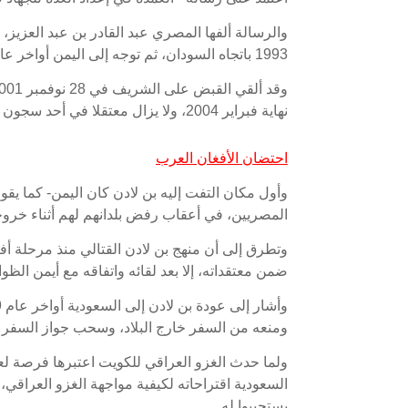
والرسالة ألفها المصري عبد القادر بن عبد العزيز
1993 باتجاه السودان، ثم توجه إلى اليمن أواخر عام 1994، وعمل طبيبا في مستشفى الثورة في مدينة إب.
نهاية فبراير 2004، ولا يزال معتقلا في أحد سجون مصر.
احتضان الأفغان العرب
وأول مكان التفت إليه بن لادن كان اليمن- كما ي
المصريين، في أعقاب رفض بلدانهم لهم أثناء خرو
وتطرق إلى أن منهج بن لادن القتالي منذ مرحلة أفغ
ضمن معتقداته، إلا بعد لقائه واتفاقه مع أيمن ال
ومنعه من السفر خارج البلاد، وسحب جواز السفر من
ولما حدث الغزو العراقي للكويت اعتبرها فرصة ل
السعودية اقتراحاته لكيفية مواجهة الغزو العراقي
يستجيبوا له.