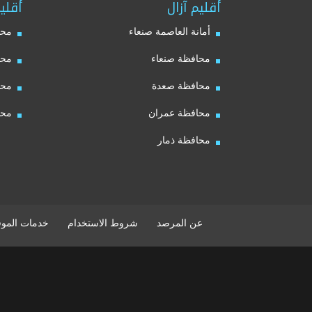
أقليم آزال
أقلي
أمانة العاصمة صنعاء
محا
محافظة صنعاء
محا
محافظة صعدة
محا
محافظة عمران
محا
محافظة ذمار
عن المرصد
شروط الاستخدام
خدمات الموق