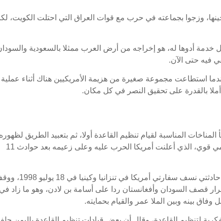
ينها، وزجوا بجماعته في حرب مع قوات العراق التي احتلت الكويت، لك
ل خدمة أدوها له، هو إخراجه من أرض العرب ممثلا بالسعودية والسودان
 فيه حتى الآن.
ا استطاعت مجموعة صغيرة من هزيمة الأمريكيين هناك أثناء عملية
المناخات المناسبة لقيام تنظيم القاعدة أولا، ثم بتعبيد الطريق لظهوره
وبعد ذلك تمكين القاعدة من أخذ صورة تنظيم عالمي قوي، الذي أعلنت أمريكا الحرب عليه وعلى زعيمه بعد حوادث 11
وقال أن ثمة أحداث جعلت من بن لادن بطلا، فبعد حادثتي نسف سفارتي أمريكا في تنزانيا وكيني
 قرار قصف السودان وأفغانستان ردا على أسامة بن لادن، وهو ما زاد في
وفاق بينه وبين الملا عمر والقيام بحمايته.
فكرية لتنظيم القاعدة، وقال أن بعض قيادات تنظيم القاعدة باليمن حلفا