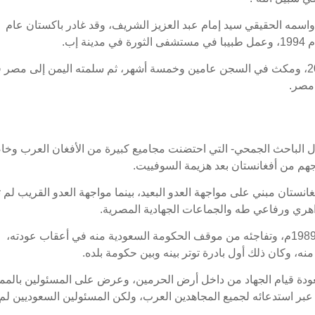
، واسمه الحقيقي سيد إمام عبد العزيز الشريف، وقد غادر باكستان عام
وقد ألقي القبض على الشريف في 28 نوفمبر 2001، ومكث في السجن عامين وخمسة أشهر، ثم سلمته اليمن إلى مص
قول الباحث الجمحي- التي احتضنت مجاميع كبيرة من الأفغان العرب وخا
جهم من أفغانستان بعد هزيمة السوفييت.
انستان مبني على مواجهة العدو البعيد، بينما مواجهة العدو القريب لم 
ظواهري ورفاعي طه والجماعات الجهادية المصرية.
وأشار إلى عودة بن لادن إلى السعودية أواخر عام 1989م، وتفاجئه من موقف الحكومة السعودية منه في أعقاب عودته،
ه، وكان ذلك أول بادرة توتر بينه وبين حكومة بلده.
عودة قيام الجهاد من داخل أرض الحرمين، وعرض على المسئولين بالمم
، عبر استدعائه لجميع المجاهدين العرب، ولكن المسئولين السعوديين لم