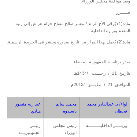
وبعد موافقة مجلس الوزراء.
قــــــرر
مادة(1) يُرقى الأخ الرائد / معمر صالح مفتاح حزام هراش إلى رتبة
المقدم بوزارة الداخلية .
مادة(2) يُعمل بهذا القرار من تاريخ صدوره وينشر في الجريدة الرسمية.
صدر برئاسـة الجمهورية ـ بصنعاء
بتاريـخ 11 / رجــــب /1434هـ
الموافـق 21 / مـايــــو /2013م
لواء/ د. عبدالقادر محمد
محمـد سالم
عبد ربه منصور
قحطان
باسندوه
هـادي
وزيـــــر الداخليــــــــــة
رئيس مجلس
رئيـس
الوزراء
الجمهـوريـــة