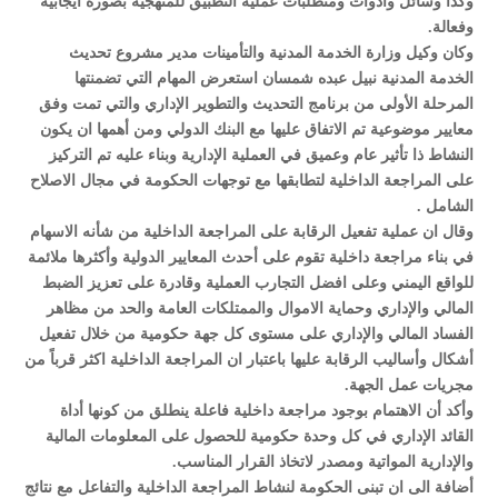
وكذا وسائل وأدوات ومتطلبات عملية التطبيق للمنهجية بصورة ايجابية
وفعالة.
وكان وكيل وزارة الخدمة المدنية والتأمينات مدير مشروع تحديث
الخدمة المدنية نبيل عبده شمسان استعرض المهام التي تضمنتها
المرحلة الأولى من برنامج التحديث والتطوير الإداري والتي تمت وفق
معايير موضوعية تم الاتفاق عليها مع البنك الدولي ومن أهمها ان يكون
النشاط ذا تأثير عام وعميق في العملية الإدارية وبناء عليه تم التركيز
على المراجعة الداخلية لتطابقها مع توجهات الحكومة في مجال الاصلاح
الشامل .
وقال ان عملية تفعيل الرقابة على المراجعة الداخلية من شأنه الاسهام
في بناء مراجعة داخلية تقوم على أحدث المعايير الدولية وأكثرها ملائمة
للواقع اليمني وعلى افضل التجارب العملية وقادرة على تعزيز الضبط
المالي والإداري وحماية الاموال والممتلكات العامة والحد من مظاهر
الفساد المالي والإداري على مستوى كل جهة حكومية من خلال تفعيل
أشكال وأساليب الرقابة عليها باعتبار ان المراجعة الداخلية اكثر قرباً من
مجريات عمل الجهة.
وأكد أن الاهتمام بوجود مراجعة داخلية فاعلة ينطلق من كونها أداة
القائد الإداري في كل وحدة حكومية للحصول على المعلومات المالية
والإدارية المواتية ومصدر لاتخاذ القرار المناسب.
أضافة الى ان تبنى الحكومة لنشاط المراجعة الداخلية والتفاعل مع نتائج