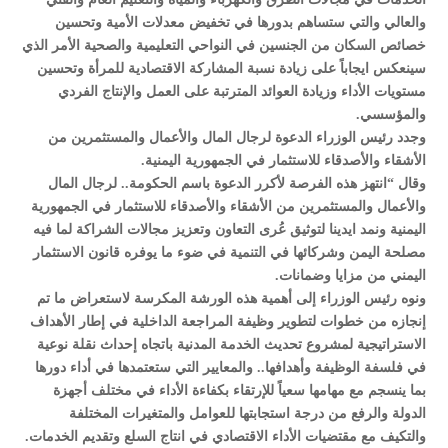
والعالي والتي ستساهم بدورها في تخفيض معدلات الأمية وتحسين
خصائص السكان من الجنسين في النواحي التعليمية والصحية الأمر الذي
سينعكس ايجاباً على زيادة نسبة المشاركة الاقتصادية للمرأة وتحسين
مستويات الأداء وزيادة العوائد المترتبة على العمل والإنتاج الفردي
والمؤسسي.
وجدد رئيس الوزراء الدعوة لرجال المال والأعمال والمستثمرين من
الأشقاء والأصدقاء للاستثمار في الجمهورية اليمنية.
وقال “انتهز هذه الفرصة لأكرر الدعوة باسم الحكومة.. لرجال المال
والأعمال والمستثمرين من الأشقاء والأصدقاء للاستثمار في الجمهورية
اليمنية ونمد ايدينا لتوثيق عُرى التعاون وتعزيز مجالات الشراكة لما فيه
مصلحة اليمن وشركائها في التنمية في ضوء ما يوفره قانون الاستثمار
اليمني من مزايا وضمانات.
ونوه رئيس الوزراء إلى أهمية هذه الورشة المكرسة لاستعراض ما تم
إنجازه من خطوات لتطوير وظيفة المراجعة الداخلية في إطار الأهداف
الاستراتيجية لمشروع تحديث الخدمة المدنية باتجاه إحداث نقلة نوعية
في فلسفة الوظيفة وأهدافها.. والمعايير التي ستعتمدها في أداء دورها
بما ينسجم مع مهامها سعياً للإرتقاء بكفاءة الأداء في مختلف أجهزة
الدولة والرفع من درجة استجابتها للعوامل والمتغيرات المختلفة
والتكيف مع مقتضيات الأداء الاقتصادي في انتاج السلع وتقديم الخدمات.