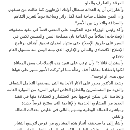
الفرقة والتطرف والغلو..
وأشار إلى أن يد العدالة ستطال أولئك الإرهابيين كما طالت من سبقهم,
وان اليمن ستظل, ساحة آمنة لكل زائر وساعية دوماً لتعزيز التفاهم
والصداقة والتعاون بين الأمم”.
وأكد رئيس الوزراء عزم الحكومة على المضي قدماً في تنفيذ مصفوفة
الإصلاحات انطلاقاً من القناعة بان مصلحة اليمن واليمنيين تكمن في
السير على طريق الإصلاح حتى منتهاه لضمان تحقيق أهداف برنامج
الإصلاح الاقتصادي والمالي والإداري, الذي تبنته اليمن منذ مستهل العام
1995م.
وأستدرك قائلا :” وأن ترتب على تنفيذ هذه الإصلاحات بعض المعاناة
لكنها باعتقادنا معاناة أخف وطأة مما لو تُركت الأمور تسير على هواها
دون هدى او توجيه”.
وشدد الدكتور مجور على الاثار الايجابية التي سيحققها التعامل الشفاف
والنزيه مع المستثمرين والقطاع الخاص لتوفير المزيد من الموارد العامة
والخاصة التي يمكن توجيهها نحو الاستثمار والاستفادة منها في تنفيذ
العديد من المشاريع الخدمية والإنتاجية التي ستتيح فرصاً جديدة
ومباشرة للعمالة الوطنية وتسهم بالتالي في تقليص معدلات البطالة
والفقر.
وأشار إلى ما سيحققه أنجاز هذه المشاريع من فرص لتوسيع انتشار
الخدمات في مجالات الطرق والكهرباء والمياه والتعليم العام والفني