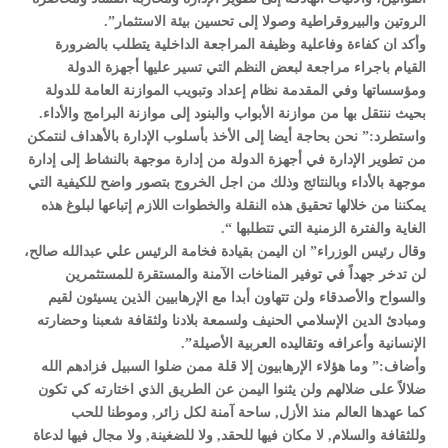
الروتين والبيروقراطية وصولا إلى تحسين بيئة الاستثمار”.
وأكد ان كفاءة وفاعلية وظيفة المراجعة الداخلية يتطلب بالضرورة
القيام باجراء مراجعة لبعض النظم التي تسير عليها أجهزة الدولة
ومؤسساتها وفي المقدمة نظام إعداد وتبويب الموازنة العامة للدولة
بحيث ننتقل بها من موازنة الأبواب والبنود إلى موازنة البرامج والأداء.
واستطرد:” نحن بحاجة أيضا إلى الأخذ بأسلوب الإدارة بالأهداف لنتمكن
من تطوير الإدارة في أجهزة الدولة من إدارة موجهة بالنشاط إلى إدارة
موجهة بالأداء وبالنتائج وذلك من اجل الخروج بتصور واضح للكيفية التي
يمكننا من خلالها تحقيق هذه النقلة والخطوات اللازم إتباعها لبلوغ هذه
الغاية والفترة الزمنية التي تتطلبها “.
وقال رئيس الوزراء” ان اليمن بقيادة فخامة الرئيس علي عبدالله صالح،
لن تدخر جهداً في توفير المناخات الآمنة والمستقرة للمستثمرين
والسواح والأصدقاء ولن تتهاون أبدا مع الإرهابيين الذين يسيئون لقيم
ومبادئ الدين الإسلامي الحنيف ولسمعة بلادنا ولثقافة شعبنا وحضارته
الإنسانية وأعرافه وتقاليده العربية الأصيلة”.
وأضاف:” وما هؤلاء الإرهابيون إلا قلة ممن ضلوا السبيل فزادهم الله
ضلالاً على ضلالهم ولن يثنوا اليمن عن الطريق الذي اختارته كي تكون
كما عهدها العالم منذ الأزل, ساحة آمنة لكل زائر, وموطنا للحب
وللثقافة والسلام, لا مكان فيها للحقد, ولا للضغينة, ولا مجال فيها لدعاة