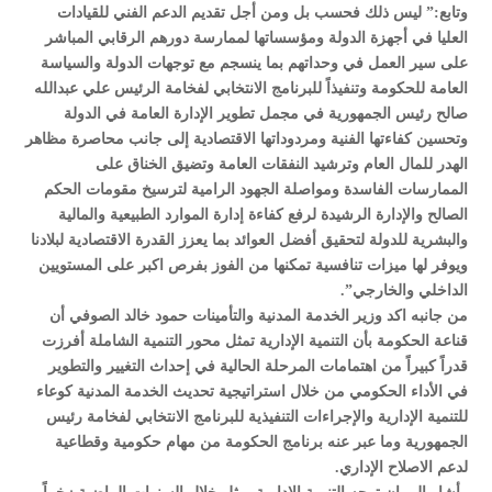
وتابع:” ليس ذلك فحسب بل ومن أجل تقديم الدعم الفني للقيادات
العليا في أجهزة الدولة ومؤسساتها لممارسة دورهم الرقابي المباشر
على سير العمل في وحداتهم بما ينسجم مع توجهات الدولة والسياسة
العامة للحكومة وتنفيذاً للبرنامج الانتخابي لفخامة الرئيس علي عبدالله
صالح رئيس الجمهورية في مجمل تطوير الإدارة العامة في الدولة
وتحسين كفاءتها الفنية ومردوداتها الاقتصادية إلى جانب محاصرة مظاهر
الهدر للمال العام وترشيد النفقات العامة وتضيق الخناق على
الممارسات الفاسدة ومواصلة الجهود الرامية لترسيخ مقومات الحكم
الصالح والإدارة الرشيدة لرفع كفاءة إدارة الموارد الطبيعية والمالية
والبشرية للدولة لتحقيق أفضل العوائد بما يعزز القدرة الاقتصادية لبلادنا
ويوفر لها ميزات تنافسية تمكنها من الفوز بفرص اكبر على المستويين
الداخلي والخارجي”.
من جانبه اكد وزير الخدمة المدنية والتأمينات حمود خالد الصوفي أن
قناعة الحكومة بأن التنمية الإدارية تمثل محور التنمية الشاملة أفرزت
قدراً كبيراً من اهتمامات المرحلة الحالية في إحداث التغيير والتطوير
في الأداء الحكومي من خلال استراتيجية تحديث الخدمة المدنية كوعاء
للتنمية الإدارية والإجراءات التنفيذية للبرنامج الانتخابي لفخامة رئيس
الجمهورية وما عبر عنه برنامج الحكومة من مهام حكومية وقطاعية
لدعم الاصلاح الإداري.