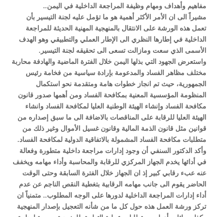
مفاهيم وأهداف ومهام وظيفة المراجعة الداخلية في اليمن..
مشيراً الى ان الأمر الأكثر أهمية هو ما تؤمل عليه لجنة التيسير بأن
تعمل هذه الورشة على الانتقال بالمنهجية المهنية الحديثة للمراجعة
الداخلية في إطارها النظري الى الإطار العملي والتطبيقي وهو الهدف
الأسمى الذي سعت ومازالت تسعى الى تحقيقه لجنة التيسير.
واستعرض الجهود التي بذلها اليمن خلال الفترة الماضية والهادفة محاربة
مختلف مظاهر الفساد والمدعومة بإرادة سياسية من فخامة رئيس
الجمهورية، حيث تم انجاز خطوات هامة ومتقدمة نحو استكمال
المنظومة المؤسسية المعنية بمكافحة الفساد ومن أهمها صدور قانون
مكافحة الفساد وإنشاء الهيئة الوطنية العليا لمكافحة الفساد وانشاء
الهيئة العليا للرقابة على المناقصات بالاضافة الى ما سبق إصداره من
قوانين مثل قانون الذمة المالية وقانون غسيل الأموال وغير ذلك من
متطلبات مكافحة الفساد المشمولة بالاتفاقية الدولية لمكافحة الفساد.
وأكد الدكتور السنفي أن وجود إدارات مراجعة داخلية متطورة وفعالة
في أدائها يخدم الجهاز المركزي للرقابة والمحاسبة وأداء مهامه ويخفف
عنه عبء رقابي كبير إذ ان الجهاز خلال الفترة السابقة وحتى الوقت
الحاضر يقوم الى جانب مهامه الرقابية بتغطية النقص الناجم عن عدم
أداء إدارات المراجعة الداخلية لدورها على الوجه المطلوب.. متمنياً ان
تركز ورشة العمل هذه حول كل ما من شأنه التعجيل بإصدار المنهجية