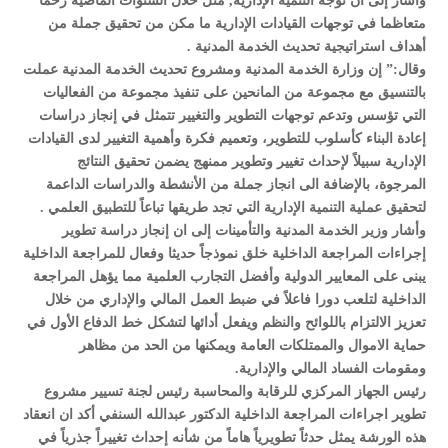
وأشار إلى ان توجه التنمية الإدارية, مثل خلال السنوات الماضية زخماً
متعاظما في توجهات القيادات الإدارية ما مكن من تحقيق جملة من
أهداف استراتيجية تحديث الخدمة المدنية .
وقال:” إن وزارة الخدمة المدنية ومشروع تحديث الخدمة المدنية عملت
بالتنسيق مع مجموعة من المانحين على تنفيذ مجموعة من الفعاليات
التي تؤسس وتدعم توجهات التطوير والتغيير تتمثل في إنجاز دراسات
إعادة البناء كأسلوب للتطوير، وتعميم فكرة وأهمية التغيير لدى القيادات
الإدارية سبيلاً لإحداث تغيير وتطوير ممنهج يضمن تحقيق النتائج
المرجوة، بالإضافة الى انجاز جملة من الأنشطة والدراسات الداعمة
لتحقيق عملية التنمية الإدارية التي تجد طريقها تباعاً للتطبيق العلمي .
وأشار وزير الخدمة المدنية والتأمينات إلى ان إنجاز دراسة تطوير
إجراءات المراجعة الداخلية خلق نموذجاً حديثا وفعال للمراجعة الداخلية
يبنى على المعايير الدولية وأفضل التجارب العلمية مما يؤهل المراجعة
الداخلية لتلعب دورا فاعلاً في ضبط العمل المالي والإداري من خلال
تعزيز الالتزام باللوائح والنظم ويفعل أدائها لتشكل خط الدفاع الأول في
حماية الاموال والممتلكات العامة ويمكنها من الحد من مظاهر
ومقومات الفساد المالي والإدارية.
رئيس الجهاز المركزي للرقابة والمحاسبة رئيس لجنة تسيير مشروع
تطوير اجراءات المراجعة الداخلية الدكتور عبدالله السنفي أكد ان انعقاد
هذه الورشة يمثل حدثاً تطويرياً هاماً من شأنه إحداث تغييراً جذرياً في