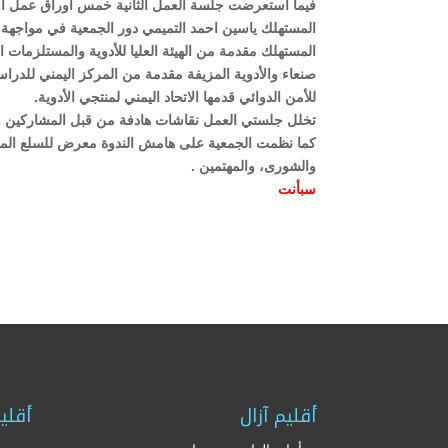
فيما استعرضت جلسة العمل الثانية خمس أوراق عمل استع
المستهلك ياسين احمد التميمي دور الجمعية في مواجهة ظا
المستهلك مقدمة من الهيئة العليا للأدوية والمستلزمات 
صنعاء والأدوية المزيفة مقدمة من المركز اليمني للدراس
للأمن الدوائي قدمها الاتحاد اليمني لمنتجي الأدوية.
تخلل جلستي العمل نقاشات هادفة من قبل المشاركين وال
كما نظمت الجمعية على هامش الندوة معرض للسلع المغش
والشورى، والمهتمين .
سبأنت
أقليم آزال
أقلي