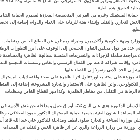
ضبط الأسعار وتوفير المخزون الاستراتيجي من السلع الأساسية، وكذا أنفاذ لائ
لية لتحقيق هذه الغاية.
ماية المستهلك وغيره من القوانين المتخصصة المعززة لمفهوم الحماية الشامل
لغش التجاري والتقليد وإنشاء هيئة للرقابة على الغذاء والدواء، إضافة إلى تخ
سلع.
هدف الندوة التي يشارك فيها ممثلون عن أكثر من 13 وزارة وجهة حكومية وأكاديميون وخبراء وممثلون عن القطاع الخاص ومنظمات
ي عدد من دول مجلس التعاون الخليجي إلى الوقوف على ابرز التطورات الوطني
راء مراجعة شاملة للإجراءات والتشريعات المتصلة لمعالجة الظاهرة والمساهمة 
الظاهرة وإقامة شراكة فاعلة بين القطاع الرسمي والخاص ومنظمات المجتمع المد
ة إلى الحد الأدنى وصولا إلى القضاء عليها.
 يومين 19 ورقة عمل ومداخلة موزعة على ستة محاور تتناول اثر الظاهرة على صحة واقتصاديات المستهلك،
لتكنولوجي، واثر الظاهرة على الاستثمار والتجارة المشروعة، إضافة إلى المتط
زة الرقابة في التقليل من مخاطر الظاهرة، وكذا دور القطاع الخاص ومنظمات
لإنسان الدكتورة هدى علي البان ثلاثة أوراق عمل ومداخلة عن غش الأدوية في
لعام المساعد للشئون الفنية بجمعية حماية المستهلك الدكتور حمود المخلافي، وظا
حلي بوزارة الصناعة والتجارة سلوى لطف ومداخلة للدكتور علي عبد الله قائد أست
ي، وورقة من وزارة الزراعة والري عن اثر ظاهرة الغش والتقليد في المبيدات