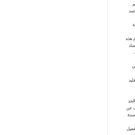
م
تمد
ة
م هذه
صاد
ن
ليد
لحد
ف عن
سدة
فعيل