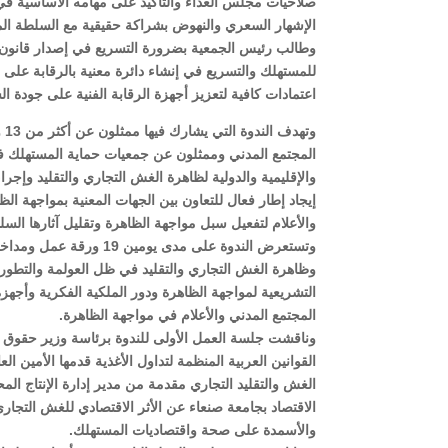
صلاحيات مجلس الغذاء والتأكيد على مهامه الأساسية في 
الإشهار السعري والنهوض بشراكة حقيقية مع السلطة المح
وطالب رئيس الجمعية بضرورة التسريع في إصدار قانون ح
للمستهلك والتسريع في إنشاء دائرة معنية بالرقابة على ا
اعتمادات كافية لتعزيز أجهزة الرقابة الفنية على جودة ال
وت
المجتمع المدني وممثلون عن جمعيات حماية المستهلك ف
والإقليمية والدولية لظاهرة الغش التجاري والتقليد وإج
إيجاد إطار فعال للتعاون بين الجهات المعنية بمواجهة 
والأعلام لتفعيل سبل مواجهة الظاهرة وتقليل آثارها السلبي
وتستعرض الندوة على مدى
وظاهرة الغش التجاري والتقليد في ظل العولمة والتطور ا
التشريعية لمواجهة الظاهرة ودور الملكية الفكرية وأجه
المجتمع المدني والأعلام في مواجهة الظاهرة.
وناقشت جلسة العمل الأولى للندوة برئاسة وزير حقوق ا
القوانين العربية المنظمة لتداول الأغذية قدمها الأمين ا
الغش والتقليد التجاري مقدمة من مدير إدارة الإنتاج الم
الاقتصاد بجامعة صنعاء عن الأثر الاقتصادي للغش التجار
والأسمدة على صحة واقتصاديات المستهلك.