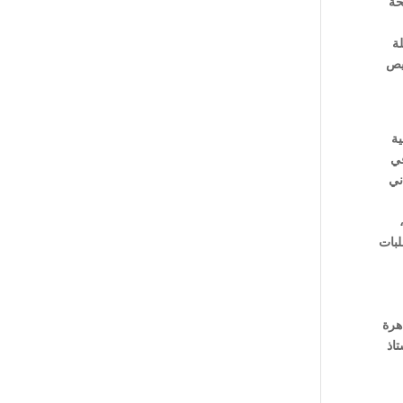
حة
ة
صيص
ة
في
ني
لبات
هرة
اذ