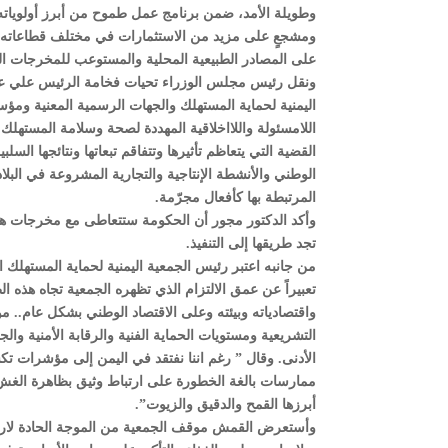
وطويلة الأمد، ضمن برنامج عمل طموح من أبرز أولوياته ح
ومشجعٍ على مزيد من الاستثمارات في مختلف قطاعاته وبا
على المصادر الطبيعية المحلية والمستوعب للمخرجات ال
ونقل رئيس مجلس الوزراء تحيات فخامة الرئيس علي عبدا
اليمنية لحماية المستهلك والجهات الرسمية المعنية ومؤ
اللامسئولة واللااخلاقية المهددة لصحة وسلامة المستهلك.
القضية التي يتعاظم تأثيرها وتتفاقم تبعاتها ونتائجها ال
الوطني والأنشطة الإنتاجية والتجارية المشروعة في البلا
المرتبطة بها كأفعال مجرّمة.
وأكد الدكتور مجور أن الحكومة ستتعاطى مع مخرجات ه
تجد طريقها إلى التنفيذ.
من جانبه اعتبر رئيس الجمعية اليمنية لحماية المستهلك ال
تعبيراً عن عمق الالتزام الذي تظهره الجمعية تجاه هذه ا
واقتصادياته وبيئته وعلى الاقتصاد الوطني بشكل عام.. 
التشريعية ومستويات الحماية الفنية والرقابة الأمنية وال
الأدنى. وقال ” رغم اننا نفتقد في اليمن إلى مؤشرات 
ممارسات بالغة الخطورة على ارتباط وثيق بظاهرة الغش
أبرزها القمح والدقيق والزيوت”.
وأستعرض القمش موقف الجمعية من الموجة الحادة لارتفاع