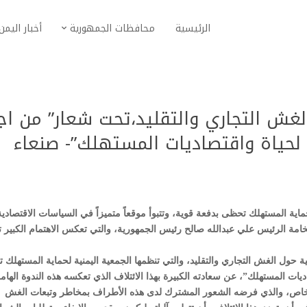
الرئيسية
محافظات الجمهورية
أخبار اليمن
الغش التجاري والتقليد،تحت شعار” من اج
لحياة واقتصاديات المستهلك”- صنعاء
ة المستهلك تحظى بدفعة قوية، وتتبوأ موقعاً متميزاً في السياسات الاقتصادية
فخامة الرئيس علي عبدالله صالح رئيس الجمهورية، والتي تعكس الاهتمام الكبير ت
انية حول الغش التجاري والتقليد، والتي تنظمها الجمعية اليمنية لحماية المستهلك 
ات المستهلك”، عن سعادته الكبيرة بهذا الائتلاف الذي تعكسه هذه الندوة الهامة
 الخاص، والذي فرضه الشعور المشترك لدى هذه الأطراف بمخاطر وتبعات الغش