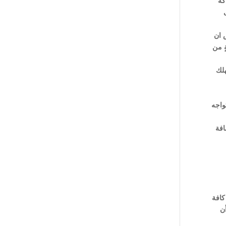
كة
 ان
ٍ من
هلك
واجه
افة
كافة
ن