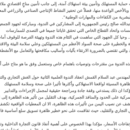
ماية المستهلك وتأمين بيئة استهلاك آمنة، إلى جانب تأمين مناخٍ اقتصاديٍ ملائ
لأخص الواعدة منها، فضلاً عن تحفيز النشاط الإنتاجي الصناعي والزراعي المع
بشرية من الكفاءات والمهارات الوطنية”.
لله صالح رئيس الجمهورية إلى المشاركين في الندوة، ومباركته لجهود الجمعي
سسات واتحاد القطاع الخاص التي تحقق غاياتنا جميعا في التصدى للممارسات
. وحيا كل الجهود التي ساهمت في التئام هذه الندوة وتهيئة الفرصة للوقوف أما
سلبية والخطيرة على صحة السواد الأعظم من المستهلكين وعلي سلامة البيئة والاقت
د والتي تقتضي بالضرورة الارتقاء بآليات وأساليب مكافحتها والتعامل مع الأنشطة
ذه الندوة من مقترحات وتوصيات باهتمام خاص وستعمل وفق ما هو متاح على أ
مهندس عبد السلام القمش انعقاد الندوة العلمية الثانية حول الغش التجاري والتق
لظاهرة المسيئة لواقعنا الاستهلاكي وأكثرها تأثيرا على صحة وسلامة المستهلك
مؤكدا ان ذلك يستدعي وقفة جادة ومراجعة حقيقية لمجمل الإجراءات والتدابير
جمركية على الحدود والمنافذ الجمركية، بهدف التقليل من تأثير هذه الظاهرة إلى ا
تكشف عن نصيب اليمن من تأثيرات هذه الظاهرة، الا ان المعطيات الواقعية تكش
 التجاري والتقليد، حيث تفاقمت على نحو خطير ظاهرة تسويق سلع أساسية فا
ات الأسعار، مؤكدا بهذا الخصوص على أهمية أنفاذ قانون التجارة الداخلية وت