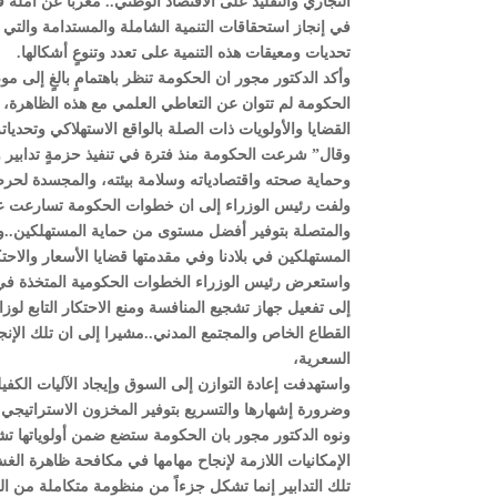
التجاري والتقليد على الاقتصاد الوطني.. معربا عن أمله ف
في إنجاز استحقاقات التنمية الشاملة والمستدامة والتي ت
تحديات ومعيقات هذه التنمية على تعدد وتنوعٍ أشكالها.
وأكد الدكتور مجور ان الحكومة تنظر باهتمامٍ بالغٍ إلى 
الحكومة لم تتوان عن التعاطي العلمي مع هذه الظاهرة،
القضايا والأولويات ذات الصلة بالواقع الاستهلاكي وتحديا
وقال” شرعت الحكومة منذ فترة في تنفيذ حزمةٍ تدابير وإ
وحماية صحته واقتصادياته وسلامة بيئته، والمجسدة لح
ولفت رئيس الوزراء إلى ان خطوات الحكومة تسارعت على نح
والمتصلة بتوفير أفضل مستوى من حماية المستهلكين..وق
المستهلكين في بلادنا وفي مقدمتها قضايا الأسعار والاحت
واستعرض رئيس الوزراء الخطوات الحكومية المتخذة في هذا
إلى تفعيل جهاز تشجيع المنافسة ومنع الاحتكار التابع 
القطاع الخاص والمجتمع المدني..مشيرا إلى ان تلك الإن
السعرية،
واستهدفت إعادة التوازن إلى السوق وإيجاد الآليات الكفي
وضرورة إشهارها والتسريع بتوفير المخزون الاستراتيجي 
ونوه الدكتور مجور بان الحكومة ستضع ضمن أولوياتها تشديد
الإمكانيات اللازمة لإنجاح مهامها في مكافحة ظاهرة الغش
تلك التدابير إنما تشكل جزءاً من منظومة متكاملة من ا