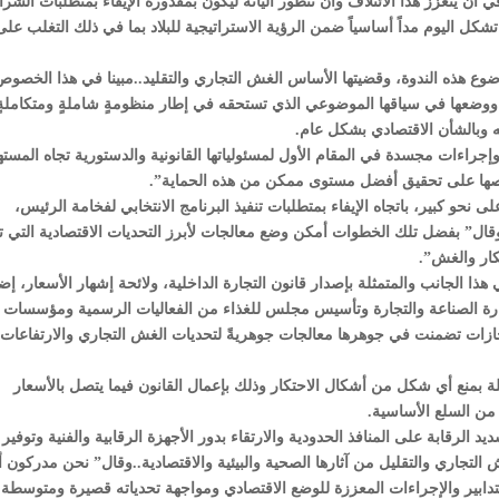
ي أن يتعزز هذا الائتلاف وأن تتطور آلياته ليكون بمقدوره الإيفاء بمتطلبات الشرا
شكل اليوم مداً أساسياً ضمن الرؤية الاستراتيجية للبلاد بما في ذلك التغلب على
موضوع هذه الندوة، وقضيتها الأساس الغش التجاري والتقليد..مبينا في هذا الخصوص
 ووضعها في سياقها الموضوعي الذي تستحقه في إطار منظومةٍ شاملةٍ ومتكاملة
ته وبالشأن الاقتصادي بشكل عام.
جراءات مجسدة في المقام الأول لمسئولياتها القانونية والدستورية تجاه المست
رصها على تحقيق أفضل مستوى ممكن من هذه الحماية”.
و كبير، باتجاه الإيفاء بمتطلبات تنفيذ البرنامج الانتخابي لفخامة الرئيس،
ال” بفضل تلك الخطوات أمكن وضع معالجات لأبرز التحديات الاقتصادية التي ت
كار والغش”.
 الجانب والمتمثلة بإصدار قانون التجارة الداخلية، ولائحة إشهار الأسعار، إض
لوزارة الصناعة والتجارة وتأسيس مجلس للغذاء من الفعاليات الرسمية ومؤسسات
جازات تضمنت في جوهرها معالجات جوهريةً لتحديات الغش التجاري والارتفاعات
لة بمنع أي شكل من أشكال الاحتكار وذلك بإعمال القانون فيما يتصل بالأسعار
من السلع الأساسية.
 الرقابة على المنافذ الحدودية والارتقاء بدور الأجهزة الرقابية والفنية وتوفير 
 التجاري والتقليل من آثارها الصحية والبيئية والاقتصادية..وقال” نحن مدركون أ
لتدابير والإجراءات المعززة للوضع الاقتصادي ومواجهة تحدياته قصيرة ومتوسطة