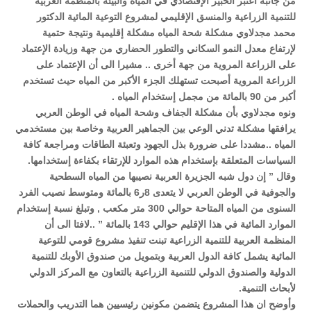
من جانبه أعتبر الخبير الإقتصادي في المياه والبيئة بالمنطمة العربية
للتنمية الزراعية والمنسق الإقليمي لمشروع التوعية المائية الدكتور
محمد مجدلاوي مشكلة شحة المياه مشكلة إقليمية ونتيجة حتمية
لإرتفاع معدل النمو السكاني والتطور الحضاري من جهة وزيادة الإعتماد
على الزراعة المروية من جهة أخرى .. مشيرا الى أن الإعتماد على
الزراعة المروية أصبحت تستهلك الجزء الأكبر من المياه حيث تستخدم
أكبر من 90 بالمائة من مجمل إستخدام المياه .
ونوه مجدلاوي بأن مشكلة الجفاف وشحة المياه في الوطن العربي
يرافقها مشكلة تدني الوعي بين الجماهير العربية وخاصة بين مستخدمي
المياه ..مشددا على ضرورة بذل الجهود وتعبئة الطاقات ومراجعة كافة
السياسات المتعلقة بإستخدام هذه الموارد للإرتقاء بكفاءة إستخدامها.
وقال ” إن دول شبه الجزيرة العربية نصيبها من المياه السطحية
والجوفية في الوطن العربي لا يتعدى 8ر6 بالمائة ومتوسط نصيب الفرد
السنوى من المياه المتاحة حوالي 300 متر مكعب , وتبلغ نسبة إستخدام
الموارد المائية في هذا الإقليم حوالي 143 بالمائة ” ..لافتا الى أن
المنظمة العربية للتنمية الزراعية تبنت تنفيذ مشروع قومي للتوعية
المائية يشمل كافة الدول العربية وبتمويل من صندوق الأوبك للتنمية
الدولية والصندوق الدولي للتنمية الزراعية بالتعاون مع المركز الدولي
لأبحاث التنمية.
وأوضح ان هذا المشروع يتضمن مكونين رئيسيين هما التدريب والحملات