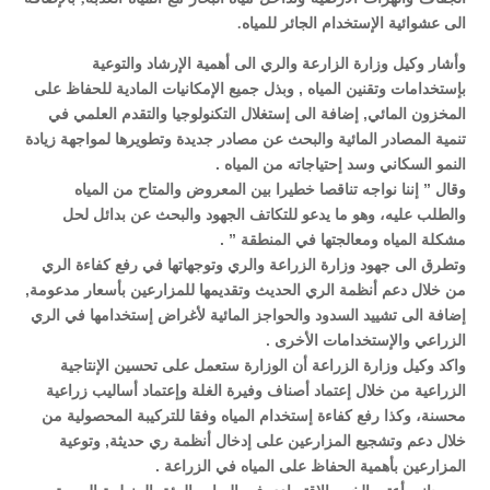
الى عشوائية الإستخدام الجائر للمياه.
وأشار وكيل وزارة الزارعة والري الى أهمية الإرشاد والتوعية
بإستخدامات وتقنين المياه , وبذل جميع الإمكانيات المادية للحفاظ على
المخزون المائي, إضافة الى إستغلال التكنولوجيا والتقدم العلمي في
تنمية المصادر المائية والبحث عن مصادر جديدة وتطويرها لمواجهة زيادة
النمو السكاني وسد إحتياجاته من المياه .
وقال ” إننا نواجه تناقصا خطيرا بين المعروض والمتاح من المياه
والطلب عليه، وهو ما يدعو للتكاتف الجهود والبحث عن بدائل لحل
مشكلة المياه ومعالجتها في المنطقة ” .
وتطرق الى جهود وزارة الزراعة والري وتوجهاتها في رفع كفاءة الري
من خلال دعم أنظمة الري الحديث وتقديمها للمزارعين بأسعار مدعومة,
إضافة الى تشييد السدود والحواجز المائية لأغراض إستخدامها في الري
الزراعي والإستخدامات الأخرى .
واكد وكيل وزارة الزراعة أن الوزارة ستعمل على تحسين الإنتاجية
الزراعية من خلال إعتماد أصناف وفيرة الغلة وإعتماد أساليب زراعية
محسنة، وكذا رفع كفاءة إستخدام المياه وفقا للتركيبة المحصولية من
خلال دعم وتشجيع المزارعين على إدخال أنظمة ري حديثة, وتوعية
المزارعين بأهمية الحفاظ على المياه في الزراعة .