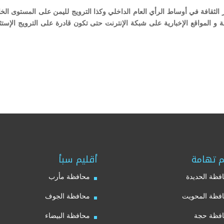
ر الثقافة في أوساط الرأي العام الداخلي وكذا الترويج لليمن على المستوى الخ
 و المواقع الإخبارية على شبكة الإنترنت حتى تكون قادرة على الترويج الإستث
م تهامة
أقليم سبأ
فظة الحديدة
محافظة مأرب
فظة المحويت
محافظة الجوف
فظة حجة
محافظة البيضاء