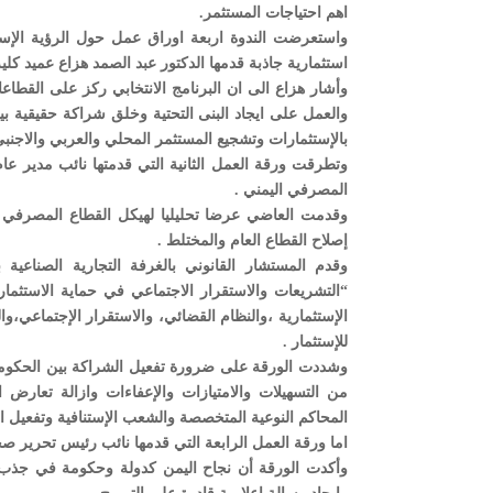
اهم احتياجات المستثمر.
واستعرضت الندوة اربعة اوراق عمل حول الرؤية الإستر
استثمارية جاذبة قدمها الدكتور عبد الصمد هزاع عميد كلية
وأشار هزاع الى ان البرنامج الانتخابي ركز على القطاع
والعمل على ايجاد البنى التحتية وخلق شراكة حقيقية بين
بالإستثمارات وتشجيع المستثمر المحلي والعربي والاجنبي
وتطرقت ورقة العمل الثانية التي قدمتها نائب مدير عام
المصرفي اليمني .
وقدمت العاضي عرضا تحليليا لهيكل القطاع المصرفي وس
إصلاح القطاع العام والمختلط .
وقدم المستشار القانوني بالغرفة التجارية الصناعية 
“التشريعات والاستقرار الاجتماعي في حماية الاستثما
الإستثمارية ،والنظام القضائي، والاستقرار الإجتماعي،وا
للإستثمار .
وشددت الورقة على ضرورة تفعيل الشراكة بين الحكومة و
من التسهيلات والامتيازات والإعفاءات وازالة تعارض 
المحاكم النوعية المتخصصة والشعب الإستنافية وتفعيل ا
اما ورقة العمل الرابعة التي قدمها نائب رئيس تحرير صحيفة 22 مايو عبدالملك الفهيدي فتناولت الإعلام وا
وأكدت الورقة أن نجاح اليمن كدولة وحكومة في جذب ال