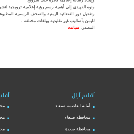
وإيجاد رسالة إعلامية قادرة على الترويج
ونوه الفهيدي إلى أهمية رسم رؤية إعلامية ترويجية لنش
وتفعيل دور الفضائية اليمنية والصحف الرسمية المطبوعة
لليمن بأساليب غير تقليدية وبلغات مختلفة .
المصدر:
سبانت
أقليم آزال
أقلي
أمانة العاصمة صنعاء
محا
محافظة صنعاء
محا
محافظة صعدة
محا