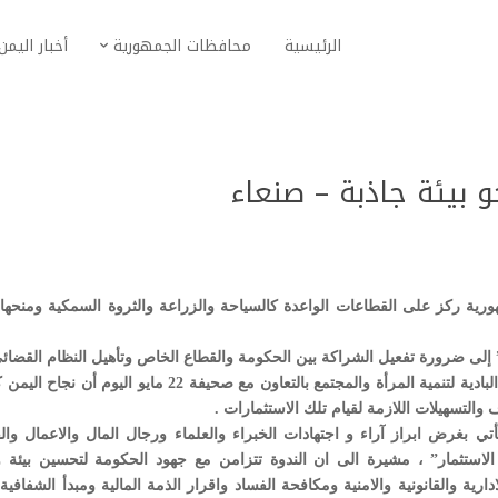
الرئيسية
محافظات الجمهورية
أخبار اليمن
و بيئة جاذبة – صنعاء
هورية ركز على القطاعات الواعدة كالسياحة والزراعة والثروة السمكية ومنحها 
 إلى ضرورة تفعيل الشراكة بين الحكومة والقطاع الخاص وتأهيل النظام القضائ
واعتبر المشاركون في الندوة التي اقامتها مؤسسة بنت البادية لتنمية المرأة والمجتمع بالتعاون مع صحيفة 22 مايو الي
لتسهيلات اللازمة لقيام تلك الاستثمارات .
ي بغرض ابراز آراء و اجتهادات الخبراء والعلماء ورجال المال والاعمال والق
الاستثمار” ، مشيرة الى ان الندوة تتزامن مع جهود الحكومة لتحسين بيئة و
دارية والقانونية والامنية ومكافحة الفساد واقرار الذمة المالية ومبدأ الشفافي