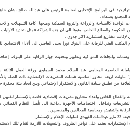
اتيجية في البرنامج الإنتخابي لفخامة الرئيس علي عبدالله صالح بشان خلق 
 المجتمع بصنعاء .
ات الواعدة كالسياحة والزراعة والثروة السمكية ومنحها كافة التسهيلات والاجر
 الحكومة والقطاع االخاص..منوها الى ان هذه الشراكة تتمثل بتحديد الاوليات 
 لإقامة مشاريع استثمارية اكثر جدوى .
 المكتب الفني للرقابة على البنوك نورا يحيى العاضي الى ألاداء الاقتصادي لل
ماته واتجاهات النمو فيه وتطوير وتحديث جهاز الرقابة على البنوك، إضافة
بامانة العاصمة المحامي عبد السلام محمد السماوي ورقة العمل الثالثة بع
ر” تناولت اربعة محاور اساسية شملت التشريعات الإقتصادية ذات الصلة بالأ
لعلاقة بين تطبيق سيادة القانون والاستقرار الإجتماعي وبين ايجاد بيئة محفزة 
القطاع الخاص واعداد مشاريع تشريعات إقتصادية خاصة بالإستثمار لتقنيين ال
التشريعات وتداخل اختصاصات الأجهزة ..داعية الى تأهيل النظام القضائي با
لرقابة والتفتيش ومحاسبة المخالفين والمقصرين .
لإستثمار.
إستثمارات يعتمد على توافر الظروف والتسهيلات اللازمة لقيام تلك الاستثم