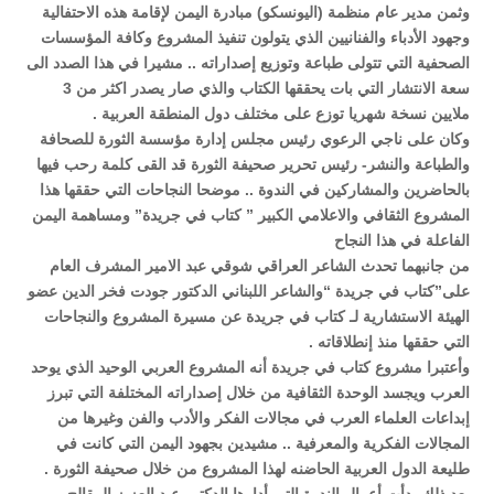
وثمن مدير عام منظمة (اليونسكو) مبادرة اليمن لإقامة هذه الاحتفالية
وجهود الأدباء والفنانيين الذي يتولون تنفيذ المشروع وكافة المؤسسات
الصحفية التي تتولى طباعة وتوزيع إصداراته .. مشيرا في هذا الصدد الى
سعة الانتشار التي بات يحققها الكتاب والذي صار يصدر اكثر من 3
ملايين نسخة شهريا توزع على مختلف دول المنطقة العربية .
وكان على ناجي الرعوي رئيس مجلس إدارة مؤسسة الثورة للصحافة
والطباعة والنشر- رئيس تحرير صحيفة الثورة قد القى كلمة رحب فيها
بالحاضرين والمشاركين في الندوة .. موضحا النجاحات التي حققها هذا
المشروع الثقافي والاعلامي الكبير ” كتاب في جريدة” ومساهمة اليمن
الفاعلة في هذا النجاح
من جانبهما تحدث الشاعر العراقي شوقي عبد الامير المشرف العام
على”كتاب في جريدة “والشاعر اللبناني الدكتور جودت فخر الدين عضو
الهيئة الاستشارية لـ كتاب في جريدة عن مسيرة المشروع والنجاحات
التي حققها منذ إنطلاقاته .
وأعتبرا مشروع كتاب في جريدة أنه المشروع العربي الوحيد الذي يوحد
العرب ويجسد الوحدة الثقافية من خلال إصداراته المختلفة التي تبرز
إبداعات العلماء العرب في مجالات الفكر والأدب والفن وغيرها من
المجالات الفكرية والمعرفية .. مشيدين بجهود اليمن التي كانت في
طليعة الدول العربية الحاضنه لهذا المشروع من خلال صحيفة الثورة .