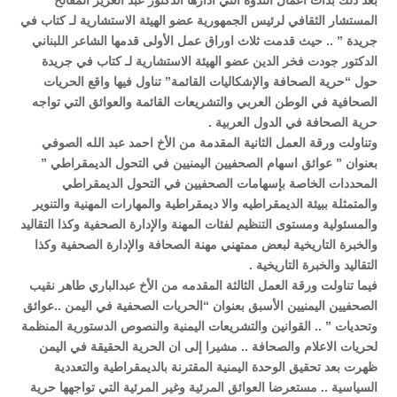
بعد ذلك بدأت أعمال الندوة التي أدارها الدكتور عبد العزيز المقالح
المستشار الثقافي لرئيس الجمهورية عضو الهيئة الاستشارية لـ كتاب في
جريدة ” .. حيث قدمت ثلاث اوراق عمل الأولى قدمها الشاعر اللبناني
الدكتور جودت فخر الدين عضو الهيئة الاستشارية لـ كتاب في جريدة
حول “حرية الصحافة والإشكاليات القائمة” تناول فيها واقع الحريات
الصحافية في الوطن العربي والتشريعات القائمة والعوائق التي تواجه
حرية الصحافة في الدول العربية .
وتناولت ورقة العمل الثانية المقدمة من الأخ احمد عبد الله الصوفي
بعنوان ” عوائق اسهام الصحفيين اليمنيين في التحول الديمقراطي ”
المحددات الخاصة بإسهامات الصحفيين في التحول الديمقراطي
والمتمثلة ببيئة الديمقراطيه والا ديمقراطية والمهارات المهنية والتنوير
والمسئولية ومستوى التنظيم لفئات المهنة والإدارة الصحفية وكذا التقاليد
والخبرة التاريخية لبعض ممتهني مهنة الصحافة والإدارة الصحفية وكذا
التقاليد والخبرة التاريخية .
فيما تناولت ورقة العمل الثالثة المقدمه من الأخ عبدالباري طاهر نقيب
الصحفيين اليمنيين الأسبق بعنوان “الحريات الصحفية في اليمن ..عوائق
وتحديات ” .. القوانين والتشريعات اليمنية والنصوص الدستورية المنظمة
لحريات الاعلام والصحافة .. مشيرا إلى ان الحرية الحقيقة في اليمن
ظهرت بعد تحقيق الوحدة اليمنية المقترنة بالديمقراطية والتعددية
السياسية .. مستعرضا العوائق المرئية وغير المرئية التي تواجهها حرية