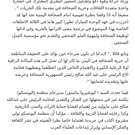
وزناد حركة وقوة دفع وتشكيل للمصير البشري المشترك في حضارة
واحدة متعددة الثقافات وحرية الصحافة في مقدمة تلك الحريات “..
مضيفا أنه اذا وقفنا بنظرة تقييمية امام الصحافة اليمنية نجد انها قد
احرزت في عهد الوحدة المبارك تطورا كبير هاما في الثلاثة الاتجاهات
الخاصة بهذا الموضوع في ترجمة معنى التزامها بالحرية وفي ادائها
لوظيفة الصحافة ولمهنية العلم الصحفي والتقدم نحو مؤسسية العمل
الصحفي .
وتابع قائلا :” لابد لنا ان نكون صرحاء حين نؤكد على الحقيقة الساطعة
أن حرية الصحافة في اليمن ما كان لها ان تصل الى هذه المكانة الراقية
لولا الرعاية الكبيرة والاهتمام الخاص الذين اعطاهما ويعطيهما فخامة
الاخ الرئيس على عبد الله صالح رئيس الجمهورية للصحافة وحرصه
عليها وتشديده لحمايتها “.
فيما تحدث السيد / كيوشيروا ماتسورا مديرعام منظمة (اليونسكو)
بكلمة عبر في مستهلها عن الشكر والتقدير لفخامة الرئيس علي عبدالله
صالح على مايوليه من إهتمام لقضايا حماية التراث والمدن التاريخية
وكذا رعايته لقضايا التربية والثقافة .. مؤكدا أن منظمة اليونسكو تولي
مشروع /كتاب في جريده/ اهتماما خاصا نظرا لأهميته في نشر الثقافة
والفكر الإنساني وإبراز إبداعات العلماء العرب