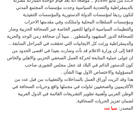
الـ22 من مايو 1990م .. موضحا أنه بعد قيام الوحدة المباركة مقترنة
بالديمقراطية والتعددية السياسية وجدت مؤسسات المجتمع المدني
لتكون رديفا لمؤسسات الدولة الدستورية والمؤسسات التنفيذية
ومؤسسات السلطات المحلية وامتلكت وفي مقدمتها الاحزاب
والتنظيمات السياسية ادواتها للتعبير الخاصة عبر الصحافة الحزبية وصار
للصحافة الدور المشهود والمتطور. . مبينا أن صحافة زمن الوحد والحرية
والديمقراطية ورثت كل الايجابيات التي تحققت في المراحل السابقة ..
لافتا إلى ان وزارة الاعلام قد نأت وصارت بعيدا في اقصى الحدود من
ان تتولى عملية المتابعة لحركة العمل الصحفي الحزبي والاهلي والخاص
كون الدستور الدائم في البلاد قد جعل مجلس الشورى صاحب
المسؤولية والاختصاص الاول بهذا الشأن .
هذا وقد اثريت أوراق العمل بالمداخلات والتعقيبات من قبل عدد من
الأكاديميين والصحفيين تناولت في مجملها واقع وحريات الصحافة في
الوطن العربي وأهمية تطوير التشريعات القائمة في الدول العربية
لضمان تعزيز الحريات الصحافية.
المصدر:
سبا نت