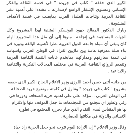
الكبير الذي حققه ” كتاب في جريدة ” في خدمة الثقافة والفكر
الإنساني ومستوى الإنتشار الواسع لإصدارته .. مشددا على أهمية نشر
الثقافة العربية ونتاجات العلماء العرب بمايصب في خدمة الأهداف
المنشودة .
وبارك الدكتور المقالح جهود اليونسكو المتبنية لهذا المشروع وكل
الجهات المساهمة في إنجاحه.. منوها إلى أن مثل هذا المشروع الهام
كان ينبغي أن تتبناه جامعة الدول العربية نظرا لأهميته البالغة ودوره في
بناء صلة معرفية هامة بين ملايين القراء في الوطن العربي واسهامه
في تنمية معارفهم ومداركهم بمايخدم غايات التنمية الثقافية العربية
وتقديم الروائع الثقافية العربية في مختلف المجالات الفكرية والثقافية
والابداعية .
من جانبه أثنى حسن أحمد اللوزي وزير الاعلام النجاح الكبير الذي حققه
مشروع ” كتاب في جريدة ” وتناول في كلمته موضوع حرية الصحافة
في الوطن العربي .. مؤكدا على على اهمية حرية الصحافة ودورها في
رقي وتطور اي مجتمع من المجتمعات ما جعل الموقف منها والالتزام
بها هو المقياس لمدى التقدم الذي صار يحرزه المجتمع في تطوره
الانساني والدولة في مكانتها الحضارية .
وقال وزير الاعلام ” إن الارادة اليوم تتوجه نحو جعل الحرية زاد حياة