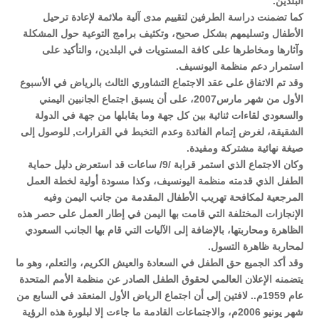
البلدين.
كما تضمنت دراسة الطرفين لتقييم مدى آلية ملائمة لإعادة ترحيل
الأطفال وتسليمهم بشكل صحيح، وتكثيف برامج التوعية حول المشكلة
وآثارها ومخاطرها على كافة المستويات في البلدين، والتأكيد على
استمرار دعم منظمة اليونسيف.
وقد تم الاتفاق على عقد الاجتماع التشاوري الثالث بالرياض في الأسبوع
الأول من شهر مارس2007، على أن يسبق اجتماع الجانبين اليمني
والسعودي لقاءات ثنائية بين كل جهة وما يقابلها من جهة في الدولة
الشقيقة، لغرض إتمام الفائدة وعدم التخبط في القرارات, للوصول إلى
صيغة نهائية مشتركة ومفيدة.
وكان الاجتماع الذي استمر قرابة /9/ ساعات قد استعرض دليل حماية
الطفل الذي قدمته منظمة اليونسيف، وكذا مسودة أولية لخطة العمل
المرجعية لمكافحة تهريب الأطفال المقدمة من جانب اليمن وفيه
الإنجازات المختلفة التي قامت بها اليمن في إطار العمل على حصر هذه
الظاهرة ومحاربتها، بالإضافة إلى الآليات التي قام بها الجانب السعودي
لمحاربة ظاهرة التسول.
وقد أكد الجميع حق الطفل في السعادة والعيش الكريم، والتعلم، وهو ما
يتضمنه الإعلان العالمي لحقوق الطفل الصادر عن منظمة الأمم المتحدة
عام 1959م.. لافتين إلى أن اجتماع الرياض الأول المنعقد في السابع من
شهر يونيو 2006م، والاجتماعات القادمة ما جاءت إلا لبلورة هذه الرؤية