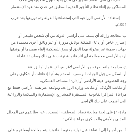
المساكن مع إلغاء نظام التأجير القديم المطبق في عدن منذ عهد الإستعمار.
–
إستعادة الأراضي الزراعية التي إستصلحتها الدولة وتم توزيعها بعد حرب
1994م.
ب- معالجة وإزالة أي بسط على أراضي الدولة من أي شخص طبيعي أو
إعتباري خاص أو إدعاء الملكية بوثائق مزورة أو عبر وثائق أخرى معتمدة من
جهات رسمية غير مخولة بهذا الحق أو سبق للمحكمة إلغاء تعميدها أو توثيقها
لهذه الأراضي مع معالجة أي آثار قانونية ترتبت على ذلك وبطريقة عادلة.
ج- مراجعة ماتم صرفه من الأراضي لأغراض الإستثمار أو الزراعة
أو السكن من قِبل الجهات الرسمية المقدم بشأنها إدعاءات أو شكاوى وعلى
وجه الخصوص هيئة الأراضي أو إدارة المساحة العسكرية
أو مكاتب الأوقاف أو مكاتب وزارة الزراعة، وتوثيقه عبر هيئة الأراضي فقط مع
مراعاة المراكز القانونية المستقرة للمشاريع الإستثمارية والسكنية والزراعية
التي أقيمت على تلك الأراضي.
مادة (7)
على لجنة معالجة قضايا الموظفين المبعدين عن وظائفهم في المجال
المدني والأمني والعسكري مراعاة الآتي :
أ- من أحيلوا إلى التقاعد قبل نهاية مدتهم القانونية يتم معالجة أوضاعهم على