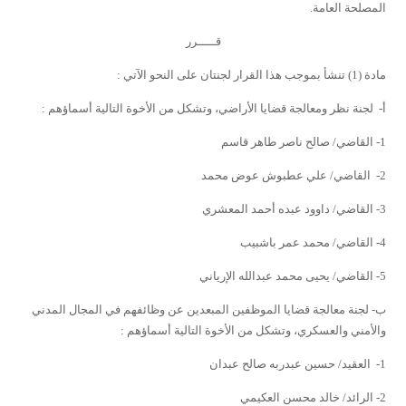
المصلحة العامة.
قـــــرر
مادة (1)
تنشأ بموجب هذا القرار لجنتان على النحو الآتي :
أ- لجنة نظر ومعالجة قضايا الأراضي، وتشكل من الأخوة التالية أسماؤهم :
1- القاضي/ صالح ناصر طاهر قاسم
2- القاضي/ علي عطبوش عوض محمد
3- القاضي/ داوود عبده أحمد المعشري
4- القاضي/ محمد عمر باشبيب
5- القاضي/ يحيى محمد عبدالله الإرياني
ب- لجنة معالجة قضايا الموظفين المبعدين عن وظائفهم في المجال المدني
والأمني والعسكري، وتشكل من الأخوة التالية أسماؤهم :
1-
العقيد/ حسين عبدربه صالح عبدان
2-
الرائد/ خالد محسن العكيمي