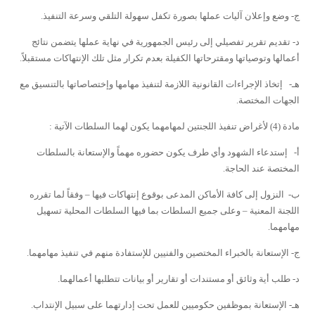
ج- وضع وإعلان آليات عملها بصورة تكفل سهولة التلقي وسرعة التنفيذ.
د- تقديم تقرير تفصيلي إلى رئيس الجمهورية في نهاية عملها يتضمن نتائج
أعمالها وتوصياتها ومقترحاتها الكفيلة بعدم تكرار مثل تلك الإنتهاكات مستقبلاً.
هـ- إتخاذ الإجراءات القانونية اللازمة لتنفيذ مهامها وإختصاصاتها بالتنسيق مع
الجهات المختصة.
مادة (4)
لأغراض تنفيذ اللجنتين لمهامهما يكون لهما السلطات الآتية :
أ- إستدعاء الشهود وأي طرف يكون حضوره مهماً والإستعانة بالسلطات
المختصة عند الحاجة.
ب- النزول إلى كافة الأماكن المدعى بوقوع إنتهاكات فيها – وفقاً لما تقرره
اللجنة المعنية – وعلى جميع السلطات بما فيها السلطات المحلية تسهيل
مهامهما.
ج- الإستعانة بالخبراء المختصين والفنيين للإستفادة منهم في تنفيذ مهامهما.
د- طلب أية وثائق أو مستندات أو تقارير أو بيانات تتطلبها أعمالهما.
هـ- الإستعانة بموظفين حكوميين للعمل تحت إدارتهما على سبيل الإنتداب.