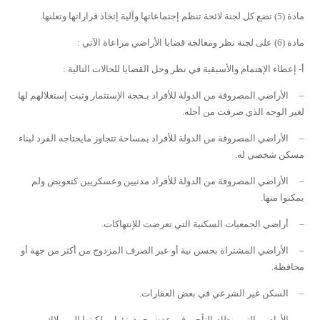
مادة (5)
تضع كل لجنة لائحة تنظم إجتماعاتها وآلية إتخاذ قراراتها وتعلنها.
مادة (6)
على لجنة نظر ومعالجة قضايا الأراضي مراعاة الآتي :
أ- إعطاء الإهتمام والأسبقية في نظر وحل القضايا للحالات التالية :
–
الأراضي المصروفة من الدولة للأفراد بـحجة الإستثمار وثبت إستغلالهم لها
لغير الوجه الذي صرفت من أجله.
–
الأراضي المصروفة من الدولة للأفراد بمساحة تتجاوز مايحتاجه الفرد لبناء
مسكن شخصي له.
–
الأراضي المصروفة من الدولة للأفراد مدنيين وعسكريين كتعويض ولم
يمكنوا منها.
–
أراضي الجمعيات السكنية التي تعرضت للإنتهاكات.
–
الأراضي المشتراة بحسن نية أو عبر الصرف المزدوج من أكثر من جهة أو
محافظة.
–
السكن غير الشرعي في بعض العقارات.
–
الأراضي التي بنظام التأجير في عدن بحيث تؤول ملكيتها إلى ملاك