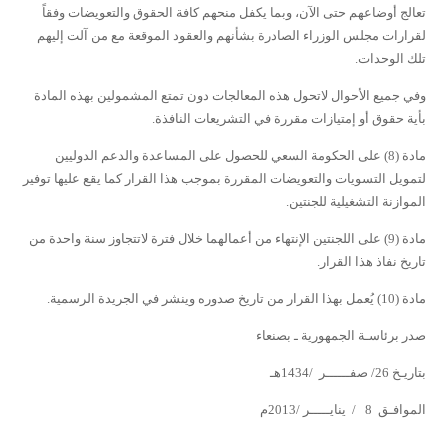
تعالج أوضاعهم حتى الآن، وبما يكفل منحهم كافة الحقوق والتعويضات وفقاً
لقرارات مجلس الوزراء الصادرة بشأنهم والعقود الموقعة مع من آلت إليهم
تلك الوحدات.
وفي جميع الأحوال لاتحول هذه المعالجات دون تمتع المشمولين بهذه المادة
بأية حقوق أو إمتيازات مقررة في التشريعات النافذة.
مادة (8)
على الحكومة السعي للحصول على المساعدة والدعم الدوليين
لتمويل التسويات والتعويضات المقررة بموجب هذا القرار كما يقع عليها توفير
الموازنة التشغيلية للجنتين.
مادة (9)
على اللجنتين الإنتهاء من أعمالهما خلال فترة لاتتجاوز سنة واحدة من
تاريخ نفاذ هذا القرار.
مادة (10) يُعمل بهذا القرار من تاريخ صدوره وينشر في الجريدة الرسمية.
صدر برئاسـة الجمهورية ـ بصنعاء
بتاريـخ 26/ صفــــــر /1434هـ
الموافـق 8 / ينايـــــر /2013م