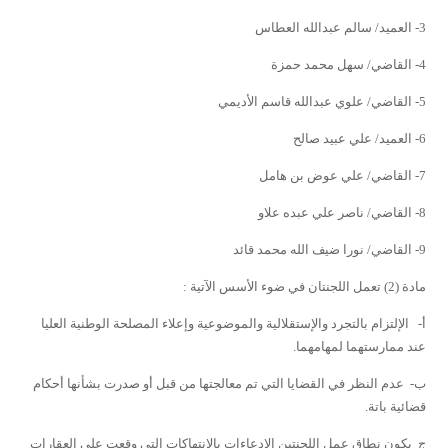
3-
العميد/ سالم عبدالله العطاس
4-
القاضي/ سهل محمد حمزة
5-
القاضي/ علوي عبدالله قاسم الأديمي
6-
العميد/ علي عبيد صالح
7-
القاضي/ علي عوض بن هامل
8-
القاضي/ ناصر علي عبده علاو
9-
القاضي/ نورا ضيف الله محمد قائد
مادة (2)
تعمل اللجنتان في ضوء الأسس الآتية :
أ- الإلتزام بالتجرد والإستقلالية والموضوعية وإعلاء المصلحة الوطنية العليا
عند ممارستهما لمهامهما.
ب- عدم النظر في القضايا التي تم معالجتها من قبل أو صدرت بشأنها أحكام
قضائية باتة.
ج يكون نطاق عمل اللجنتين الإدعاءات بالإنتهاكات التي وقعت على العقارات