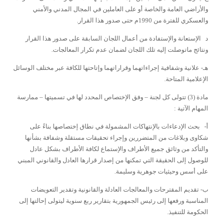
والأراضي العامة والخاصة أو على العاملين في المجال المدني والأمني
والعسكري للفترة من 1990م حتى صدور هذا القرار.
د الإستعانة والإستفادة من أعمال اللجان السابقة على صدور هذا القرار
ونتائج ماتوصلت إليه تلك اللجان لضمان عدم تكرار المعالجات.
هـ- علانية وشفافية إجراءاتهما وقراراتهما وإتاحتها للكافة عبر مختلف الوسائل
الإعلامية المتاحة.
مادة (3)
تتولى كل لجنة – وفق الإختصاص المحدد لها في تسميتها – ممارسة
المهام الآتية :
أ- بحث الإدعاءات بالإنتهاكات المشمولة في نطاق إختصاصها بناءً على
شكاوى وبلاغات من المتضررين وإجراء تحقيقات مستقلة وشفافة بشأنها
والتأكد من وثائق جميع الأطراف والإستماع لكافة الأطراف بشكل عادل
للوصول إلى الحقيقة التي تمكنها من إصدار قرارها العادل والقانوني المبني
على أسس وحيثيات جوهرية وسليمة.
ب- تقديم المقترحات والمعالجات العادلة والقانونية وتقدير التعويضات
المناسبة ورفعها إلى رئيس الجمهورية بتقارير ربع سنوية ليتولى إحالتها إلى
الحكومة للتنفيذ.