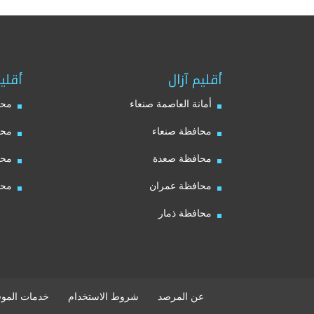
أقليم آزال
أقلي
أمانة العاصمة صنعاء
محا
محافظة صنعاء
محا
محافظة صعدة
محا
محافظة عمران
محا
محافظة ذمار
عن المرصد
شروط الاستخدام
خدمات الموق