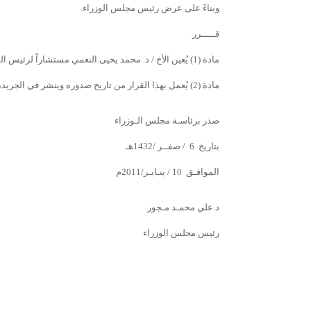
وبناءً على عرض رئيس مجلس الوزراء.
قـــــرر
مادة (1) يُعين الأخ / د. محمد يحيى النعمي مستشاراً لرئيس الوزراء لشئون الصحـة.
مادة (2) يُعمل بهذا القرار من تاريخ صدوره وينشر في الجريدة الرسمية.
صدر برئاسـة مجلس الـوزراء
بتاريخ 6 / صفــر /1432هـ
الموافـق 10 / ينـايـر/2011م
د.علي محمـد مـجور
رئيس مجلس الوزراء