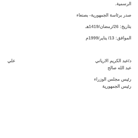
الرسمية.
صدر برئاسة الجمهورية- بصنعاء
بتاريخ: 26/رمضان/1419هـ
الموافق: 13/ يناير/1999م
د/عبد الكريم الارياني علي
عبد الله صالح
رئيس مجلس الوزراء
رئيس الجمهورية