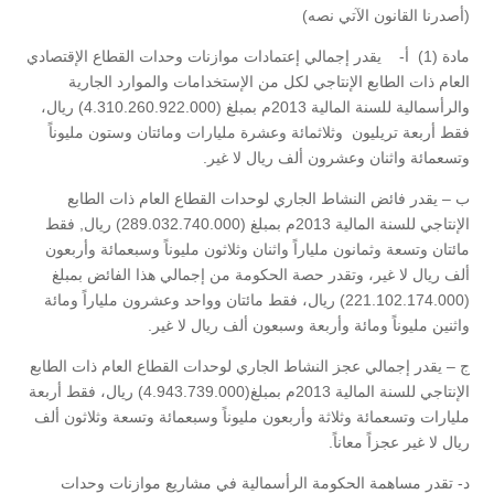
(أصدرنا القانون الآتي نصه)
مادة (1) أ- يقدر إجمالي إعتمادات موازنات وحدات القطاع الإقتصادي
العام ذات الطابع الإنتاجي لكل من الإستخدامات والموارد الجارية
والرأسمالية للسنة المالية 2013م بمبلغ (4.310.260.922.000) ريال،
فقط أربعة تريليون وثلاثمائة وعشرة مليارات ومائتان وستون مليوناً
وتسعمائة واثنان وعشرون ألف ريال لا غير.
ب – يقدر فائض النشاط الجاري لوحدات القطاع العام ذات الطابع
الإنتاجي للسنة المالية 2013م بمبلغ (289.032.740.000) ريال, فقط
مائتان وتسعة وثمانون ملياراً واثنان وثلاثون مليوناً وسبعمائة وأربعون
ألف ريال لا غير، وتقدر حصة الحكومة من إجمالي هذا الفائض بمبلغ
(221.102.174.000) ريال، فقط مائتان وواحد وعشرون ملياراً ومائة
واثنين مليوناً ومائة وأربعة وسبعون ألف ريال لا غير.
ج – يقدر إجمالي عجز النشاط الجاري لوحدات القطاع العام ذات الطابع
الإنتاجي للسنة المالية 2013م بمبلغ(4.943.739.000) ريال، فقط أربعة
مليارات وتسعمائة وثلاثة وأربعون مليوناً وسبعمائة وتسعة وثلاثون ألف
ريال لا غير عجزاً معاناً.
د- تقدر مساهمة الحكومة الرأسمالية في مشاريع موازنات وحدات