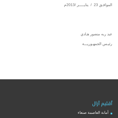
الموافـق 23 / ينايـــــر /2013م
عبد ربه منصور هـادي
رئيـس الجمهـوريـــة
أقليم آزال
أمانة العاصمة صنعاء