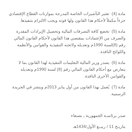
مادة (4) تعتبر التأشيرات الخاصة المدرجة بموازنات القطاع الإقتصادي
جزءاً مكملاً لأحكام هذا القانون ولها قوته ويجب الالتزام بتنفيذها.
مادة (5) تخضع كافة التصرفات المالية وتحصيل الإيرادات المقدرة
والصرف من الإعتمادات بمقتضي هذا القانون لأحكام القانون المالي
رقم (8)لسنة 1990م وتعديله ولائحته التنفيذية والقوانين والأنظمة
واللوائح النافذة .
مادة (6) يصدر وزير المالية التعليمات التنفيذية لهذا القانون بما لا
يتعارض مع أحكام القانون المالي رقم (8) لسنة 1990م وتعديله
والقوانين الأخرى النافذة.
مادة (7) يُعمل بهذا القانون من أول يناير 2013م وينشر في الجريدة
الرسمية.
صدر برئاسـة الجمهورية ـ بصنعاء
بتاريـخ 11 / ربيــع الأول/1434هـ