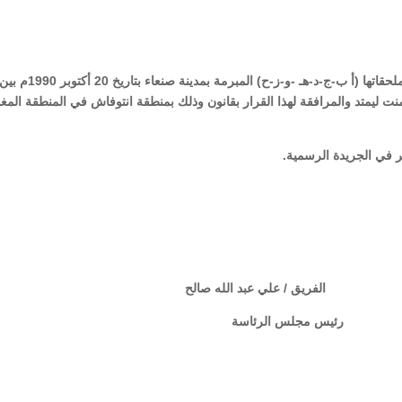
مادة(1): ووفق على اتفاقية المشاركة في إنتاج النفط وملحقاتها (أ ب-ج-د-هـ -و-ز-ح) المبرمة بمدينة صنعاء بتاريخ 20 أكتوبر 1990م 
نت ليمتد والمرافقة لهذا القرار بقانون وذلك بمنطقة انتوفاش في المنطقة المغ
.
الفريق / علي عبد الله صالح
 مجلس الرئاسة