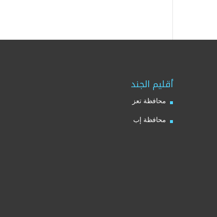
أقليم الجند
محافظة تعز
محافظة إب