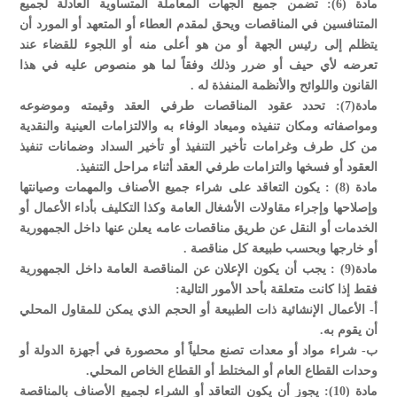
مادة (6): تضمن جميع الجهات المعاملة المتساوية العادلة لجميع
المتنافسين في المناقصات ويحق لمقدم العطاء أو المتعهد أو المورد أن
يتظلم إلى رئيس الجهة أو من هو أعلى منه أو اللجوء للقضاء عند
تعرضه لأي حيف أو ضرر وذلك وفقاً لما هو منصوص عليه في هذا
القانون واللوائح والأنظمة المنفذة له .
مادة(7): تحدد عقود المناقصات طرفي العقد وقيمته وموضوعه
ومواصفاته ومكان تنفيذه وميعاد الوفاء به والالتزامات العينية والنقدية
من كل طرف وغرامات تأخير التنفيذ أو تأخير السداد وضمانات تنفيذ
العقود أو فسخها والتزامات طرفي العقد أثناء مراحل التنفيذ.
مادة (8) : يكون التعاقد على شراء جميع الأصناف والمهمات وصيانتها
وإصلاحها وإجراء مقاولات الأشغال العامة وكذا التكليف بأداء الأعمال أو
الخدمات أو النقل عن طريق مناقصات عامه يعلن عنها داخل الجمهورية
أو خارجها وبحسب طبيعة كل مناقصة .
مادة(9) : يجب أن يكون الإعلان عن المناقصة العامة داخل الجمهورية
فقط إذا كانت متعلقة بأحد الأمور التالية:
‌أ- الأعمال الإنشائية ذات الطبيعة أو الحجم الذي يمكن للمقاول المحلي
أن يقوم به.
‌ب- شراء مواد أو معدات تصنع محلياً أو محصورة في أجهزة الدولة أو
وحدات القطاع العام أو المختلط أو القطاع الخاص المحلي.
مادة (10): يجوز أن يكون التعاقد أو الشراء لجميع الأصناف بالمناقصة