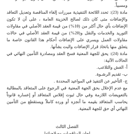
ومسبباً.
مادة (23): تحدد اللائحة التنفيذية مبررات إلغاء المناقصة وتعديل التعاقد
والإضافات متى كان ذلك لصالح الخزينة العامة ، على أن لا تكون
الإضافات بأي حال أكثر من (10%) من قيمة العقد الأصلي في مقاولات
التوريد والخدمات والنقل و(20%) من قيمة العقد الأصلي في حالات
مقاولات العمل ويسري على الإضافات أحكام هذا القانون خاصة ما
يتعلق منها باتخاذ قرار الإضافات والبت بشأنها.
مادة (24): يحق للجهة المعنية فسخ العقد ومصادرة التأمين النهائي في
الحالات الآتية:
‌أ- الغش والتلاعب.
‌ب- تقديم الرشـوة.
‌ج- التأخير عن التنفيذ في المواعيد المحددة .
مع عدم الإخلال بحق الجهة المعنية في الرجوع على المتعاقد بالمطالبة
بالتعويضات اللازمة وفي حال ثبوت إفلاس المتعاقد أو إعساره قانوناً
يحاسب المتعاقد بقيمه ما أنجزه أو ورده كاملاً ويستقطع من التأمين
النهائي أي حق للجهة المعنية.
الفصل الثالث
لجان المناقصات وصلاحياتها