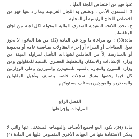
عنها فهو من اختصاص اللجنة العليا .
3- المستوى الأدنى : وتختص به اللجان الفرعيـة وما زاد عنها فهو من
اختصاص اللجان الرئيسية أو المحلية.
ج- تحدد اللائحة التنفيذية السقوف المالية المخولة لكل لجنة من لجان
المناقصات .
مادة(33) : مع مراعاة ما ورد في المادة (12) من هذا القانون لا يجوز
قبول العطاءات أو الشراء أو إجراء المقاولات بمناقصة عامه أو محدودة
أو بالممارسة إلاَّ من الحاملين لشهادات التأهيل لمزاوله المهنة من
وزاره الإنشاءات والإسكان والتخطيط الحضري بالنسبة للمقاولين ومن
وزاره التموين والتجارة بالنسبة للمتعهدين والموردين وعلى الوزارتين
كل فيما يخصها مسك سجلات خاصة بتصنيف وتأهيل المقاولين
والمصدرين والموردين بمختلف مستوياتهم.
الفصل الرابع
المزايدات وإجراءاتها
مادة (34): يكون البيع لجميع الأصناف والمهمات المستغنى عنها والتي لا
يمكن الاستفادة منها في الجهات الأخرى المنصوص عليها في المادة (4)