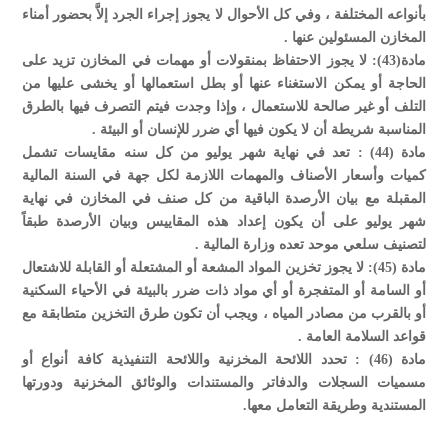
بأنواعه المختلفة ، وفي كل الأحوال لا يجوز إجراء الجرد إلاَّ بحضور أمناء
المخازن المسئولين عنها .
مادة(43): لا يجوز الاحتفاظ بمنقولات أو مهمات في المخازن تزيد على
الحاجة أو يمكن الاستغناء عنها أو بطل استعمالها أو يخشى عليها من
التلف أو غير صالحة للاستعمال ، وإذا وجدت فيتم التصرف فيها بالطرق
المناسبة شريطة أن لا يكون فيها أي ضرر للإنسان أو البيئة .
مادة (44) : تعد في نهاية شهر يوليو من كل سنه مقايسات تشمل
كميات وأسعار الأصناف والمهمات اللازمة لكل جهة في السنة المالية
المقبلة مع بيان الأرصدة الباقية من كل صنف في المخازن في نهاية
شهر يوليو على أن يكون إعداد هذه المقاييس وبيان الأرصدة طبقاً
لتصنيف سلعي موحد تعده وزارة المالية .
مادة (45): لا يجوز تخزين المواد المشعة أو المشتعلة أو القابلة للاشتعال
أو السامة أو المتفجرة أو أي مواد ذات ضرر بالبيئة في الأحياء السكنية
أو بالقرب من مصادر المياه ، ويجب أن تكون طرق التخزين متطابقة مع
قواعد السلامة العامة .
مادة (46) : تحدد اللائحة المخزنية واللائحة التنفيذية كافة أنواع أو
مسميات السجلات والدفاتر والمستندات والوثائق المخزنية ودورتها
المستندية وطريقة التعامل معها.