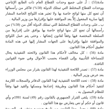
مادة(55) : أـ على جميع وحدات القطاع العام ذات الطابع الإنتاجي
ووحدات القطاع المختلط التي تمتلك الدولة (50%) فاكثر من رأسمالها
أن تضع كل منها لوائح خاصة بها ولا تعتبر هذه اللوائح الخاصة المشار
إليها سارية المفعول إلاَّ بعد الموافقة عليها وإقرارها من وزير المالية .
ب ـ على وحدات القطاع المختلط التي تمتلك الدولة أقل من (50%) من
رأسمالها أن تضع كل منها لوائح خاصة بها يوافق على إقرارها من
السلطة المختصة فيها وفقاً لقانون إنشائها ، وحتى يتم عمل اللوائح
والموافقة عليها وإقرارها على الجهات المشار إليها في هذه المادة
تطبيق أحكام هذا القانون.
مادة (56) : كل مخالف لأحكام هذا القانون ولائحته التنفيذية يحال
للمساءلة التأديبية وإلى القضاء بحسب الأحوال وفي ضوء القوانين
النافذة.
مادة (57) : تصدر اللائحة التنفيذية لهذا القانون بقرار من مجلس الوزراء
بعد عرض وزير المالية .
مادة (58) : تحدد اللائحة التنفيذية لهذا القانون الدفاتر والسجلات اللازمة
لتنفيذ أحكام هذا القانون وطريقة إعدادها ومسكها والقيد فيها وفقاً
للنظام المعمول به .
مادة (59): يلغى القرار الجمهوري بالقانون رقم (49) لسنة 1991م وأي
قانون أو حكم أو نص يتعارض مع هذا القانون .
مادة (60) : يعمل بهذا القانون من تاريخ صدوره وينشر في الجريدة