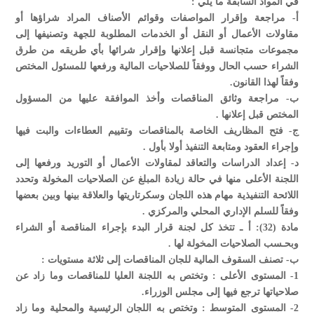
في المواد السابقة ما يلي :
‌أ- مراجعة وإقرار المواصفات وقوائم الأصناف المراد شراؤها أو
مقاولات الأعمال أو النقل أو الخدمات المطلوبة للجهة وتصنيفها إلى
مجموعات متجانسة قبل إعلانها وإقرار شرائها بأي طريقه من طرق
الشراء حسب الحال ووفقاً للصلاحيات المالية ورفعها للمسئول المختص
وفقاً لهذا القانون.
‌ب- مراجعة وثائق المناقصات وأخذ الموافقة عليها من المسؤول
المختص قبل إعلانها .
‌ج- فتح المظاريف الخاصة بالمناقصات وتقييم العطاءات والبت فيها
وإجراء العقود ومتابعة التنفيذ أولا بأول .
‌د- إعداد الدراسات والتعاقد لمقاولات الأعمال أو التوريد ورفعها إلى
اللجنة الأعلى منها في حالة زيادة المبلغ عن الصلاحيات المخولة وتحدد
اللائحة التنفيذية مهام هذه اللجان وسكرتاريتها والعلاقة بينها وبين بعضها
وفقاً للسلم الإداري المحلي والمركزي .
مادة (32): أ ـ تتخذ كل لجنة قرار البدء بإجراء المناقصة أو الشراء
وبحـسب الصلاحيات المخولة لها .
ب- تصنف السقوف المالية للجان المناقصات إلى ثلاثة مستويات :
1- المستوى الأعلى : وتختص به اللجنة العليا للمناقصات وما زاد عن
صلاحياتها ترجع فيها إلى مجلس الوزراء.
2- المستوى المتوسط : وتختص به اللجان الرئيسية والمحلية وما زاد