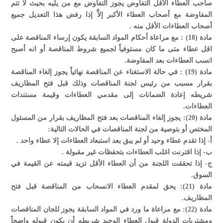
صاحب العطاء الأقل التفاوض يجوز التفاوض مع من يليه بحيث لا تتم
المفاوضة مع أصحاب العطاء الأكبر إلاَّ إذا رفض هذا التعديل جميع
أصحاب العطاءات الأقل منه .
مادة (18) : مع مراعاة أحكام المواد السابقة يكون إرساء المناقصة على
اقل عطاء متى ما كان مستوفياً لجميع شروط المناقصة أو انه أصبح
انسب العطاءات بعد المفاوضة.
مادة (19) : في حالة الاستغناء عن المناقصة نهائياً يجوز إلغاء المناقصة
بقرار مسبب من رئيس لجنة المناقصات وذلك قبل فتح المظاريف
شريطه إعادة الضمانات إلى مقدمي العطاءات وقيمة مستندات
العطاءات.
مادة (20): يجوز إلغاء المناقصات بعد فتح المظاريف بقرار من المسئول
المختص أو بتوصية من لجنة المناقصات في الحالات التالية:
‌أ- إذا تقدم عطاء وحيد أو لم يبق بعد استبعاد العطاءات إلا عطاء واحد .
‌ب- إذا اقترنت اغلب العطاءات بتحفظات غير مقبولة .
‌ج- إذا تحققت اللجنة من أن العطاء الأقل تزيد قيمته عن القيمة في
السوق.
مادة (21): يحق لمقدم العطاء الانسحاب من المناقصة قبل فتح
المظاريف.
مادة (22): مع مراعاة ما ورد في المواد السابقة يجوز للجان المناقصات
ومشتريات الدولة قبول العطاء الوحيد شريطه أن يكون قبوله واضحاً