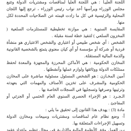
اللجنة العليـا : هي اللجنة العليا لمناقصات ومشتريات الدولة وتتبع
مجلس الوزراء ويرأسها أحد نواب رئيس الوزراء ، ترجع إليها اللجان
المحلية والرئيسية في كل ما زادت قيمته عن الصلاحيات المحددة لكل
منها.
المقايسة السنوية : هي موازنة تخطيطية للمستلزمات السلعية (
المخزون السلعي ) لتنفيذ خطة لسنة مقبلة .
الشخص : أي شخص طبيعي أو اعتباري والشخص الاعتباري هو منشأة
فردية أو شركة أو مؤسسة أو أي كيان معنوي يتمتع بالشخصية القانونية
والذمة المالية المستقلة.
المخازن الحكومية : هي الأماكن المحرزة والمجهزة والمعدة لحفظ
ممتلكات الدولة ووثائقها ولوازم عملها وأنشطتها .
أمين المخـازن : هو الشخص المسئول مسئولية مباشرة على المخازن
الحكومية والمشرف على تخزين الأصناف والمهمات التي بعهدته
وترتيبها وصرفها وتسجليها في السجلات الخاصة بها .
الـجـرد : هو الإجراء الحصري السنوي العام الحتمي أو الجزئي أو
المفاجئ .
مادة (3) : يهدف هذا القانون إلى تحقيق ما يلي :
‌أ- وضع نظام عام لمناقصات ومشتريات ومبيعات ومخازن الدولة
وتسهيل الإجراءات المتعلقة بها.
‌ب- العمل وفق الأنظمة المالية والإدارية في مجال تنظيم وإعداد عقود