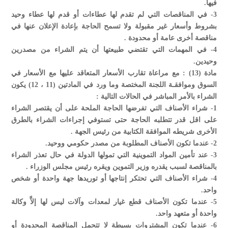
فيها.
3- في المناقصات التي لم تقدم لها عطاءات أو قدم لها عطاء وحيد
بشروط وأسعار غير مقبولة ولا تسمح الحاجة بإعادة الإعلان عنها في
مناقصة أخرى عامة أو محدودة .
4- في المهمات التي تقتضي طبيعتها أن يتم الشراء من مصدرين
وحيدين.
مادة (13) : مع مراعاة تقارب الأسعار المتعاقد عليها مع الأسعار في
السوق وموافقـة اللجنة المختصة وما ورد في المادتين (11 ، 12) يكون
الشراء بالأمر المباشر في الحالات التالية :
1- شراء الأصناف التي تفرضها الحاجة الملحة على أن يقتصر الشراء
على اقل قدر تتطلبه الحاجة حتى تستوفي إجراءات الشراء بالطرق
الأخرى شريطه الموافقة الكتابية من رئيس الجهة .
2- عندما تكون الأصناف المطلوبة من مصدر حكومي ووحيد.
3- عند تأمين المواد التموينية التي تمولها الدولة في حال تعذر الشراء
بالمناقصة لسبب يقدره وزير التموين ويقره رئيس مجلس الوزراء .
4- شراء الأصناف التي تحتكر إنتاجها أو توريدها جهة واحدة أو شخص
واحد.
5- عندما تكون الأصناف قطع غيار لمعدات وآلات ليس لها إلاَّ وكالة
واحدة أو متعهد واحد.
6- عندما تكون المشتروات بسيطة لا تتحمل المناقصة المحدودة أو