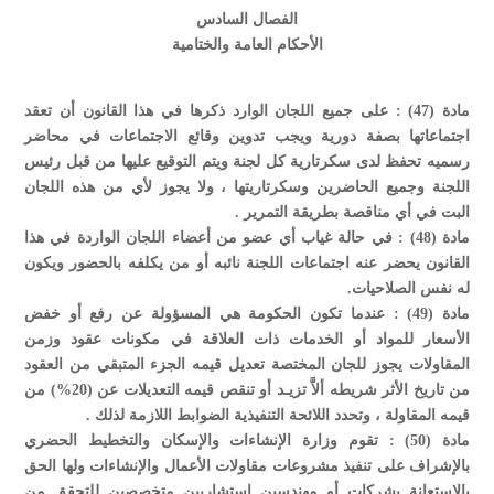
الفصال السادس
الأحكام العامة والختامية
مادة (47) : على جميع اللجان الوارد ذكرها في هذا القانون أن تعقد
اجتماعاتها بصفة دورية ويجب تدوين وقائع الاجتماعات في محاضر
رسميه تحفظ لدى سكرتارية كل لجنة ويتم التوقيع عليها من قبل رئيس
اللجنة وجميع الحاضرين وسكرتاريتها ، ولا يجوز لأي من هذه اللجان
البت في أي مناقصة بطريقة التمرير .
مادة (48) : في حالة غياب أي عضو من أعضاء اللجان الواردة في هذا
القانون يحضر عنه اجتماعات اللجنة نائبه أو من يكلفه بالحضور ويكون
له نفس الصلاحيات.
مادة (49) : عندما تكون الحكومة هي المسؤولة عن رفع أو خفض
الأسعار للمواد أو الخدمات ذات العلاقة في مكونات عقود وزمن
المقاولات يجوز للجان المختصة تعديل قيمه الجزء المتبقي من العقود
من تاريخ الأثر شريطه ألاَّ تزيـد أو تنقص قيمه التعديلات عن (20%) من
قيمه المقاولة ، وتحدد اللائحة التنفيذية الضوابط اللازمة لذلك .
مادة (50) : تقوم وزارة الإنشاءات والإسكان والتخطيط الحضري
بالإشراف على تنفيذ مشروعات مقاولات الأعمال والإنشاءات ولها الحق
بالاستعانة بشركات أو مهندسين استشاريين متخصصين للتحقق من