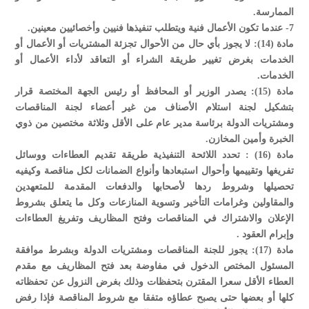
الممارسة.
7- عندما تكون الأعمال فنية ويتطلب تنفيذها فنيين وأخصائيين معينين.
مادة (14): لا يجوز بأي حال من الأحوال تجزئة المشتريات أو الأعمال أو
الخدمات بغرض تغيير طريقة الشراء أو التعاقد لأداء الأعمال أو
الخدمات.
مادة (15): يصدر الوزير أو المحافظ أو رئيس الجهة المختصة قرار
بتشكيل لجنة استلام الأصناف من غير أعضاء لجنة المناقصات
ومشتريات الدولة برئاسة مدير عام على الأقل وثلاثة مختصين من ذوي
الخبرة وأمين المخازن.
مادة (16) : تحدد اللائحة التنفيذية طريقة تقديم العطاءات ووسائل
تفريغها وتقييمها وأحوال استبعادها وأنواع الضمانات لكل مناقصة وكيفيه
تحصيلها وشروط ردها لأصحابها والدفعات المقدمة للمتعهدين
والمقاولين وغرامات التأخير وتسوية المنازعات وكل ما يتعلق بشروط
الإعلان والاشتراك في المناقصات وفتح المظاريف وتفريغ العطاءات
وإبرام العقود .
مادة (17): يجوز للجنة المناقصات ومشتريات الدولة وبشرط موافقة
المسئول المختص الدخول في مفاوضة بعد فتح المظاريف مع مقدم
العطاء الأقل سعرا المقترن بتحفظات وذلك بغرض النزول عن تحفظاته
كلها أو بعضها حتى يصبح عطاؤه متفقا مع شروط المناقصة فإذا رفض