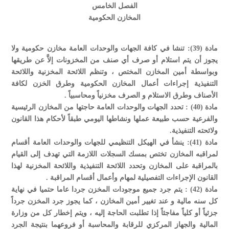
الفصل الخامس
المخازن الحكومية
مادة (39): تنشا في كافة الجهات والوحدات العامة مخازن حكومية ولا
يجوز أن يتم استلام أو صرف أي صنف من المخزونات إلاَّ عن طريقها
وبواسطة أمين المخازن المختص ، وتنظم اللائحة المخزنية واللائحة
التنفيذية إجراءات أعمال المخازن الحكومية وطرق الخزن لكافة
الأصناف وطرق الاستلام و الصرف مخزنياً ومحاسبياً .
مادة (40) : تحدد الجهات والوحدات العامة حاجتها من المخازن الرئيسية
والفرعية حسب طبيعة عملها ونشاطها اليومي طبقاً لأحكام هذا القانون
ولائحته التنفيذية.
مادة (41): ينشأ في الهيكل التنظيمي للجهات والوحدات العامة أقسام
لمراقبه المخازن تختص بمسك السجلات اللازمة التي تهدف إلى القيام
بالمراقبة على المخازن وتحدد اللائحة التنفيذية واللائحة المخزنية لهذا
القانون الإجراءات التفصيلية لمهام وأعمال أقسام المراقبة .
مادة (42) : يتم جرد جميع موجودات المخزن جردا عاما حتميا في نهاية
كل سنه مالية و عند تغيير أمين المخازن ، كما يجوز جرد المخزن جرداً
جزئياً أو كلياً مفاجئاً إذا تطلبت الحاجة إليه ، ويتم إخطار كل من وزارة
المالية والجهاز المركزي للرقابة والمحاسبة أو فروعهما بنتيجة الجرد