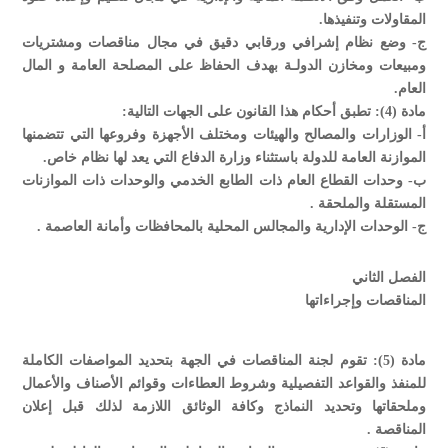
المقاولات وتنفيذها.
‌ج- وضع نظام إشرافي ورقابي دقيق في مجال مناقصات ومشتريات
ومبيعات ومخازن الدولـة بهدف الحفاظ على المصلحة العامة و المال
العام.
مادة (4): تطبق أحكام هذا القانون على الجهات التالية:
‌أ- الوزارات والمصالح والهيئات ومختلف الأجهزة وفروعها التي تتضمنها
الموازنة العامة للدولة باستثناء وزارة الدفاع التي يعد لها نظام خاص.
‌ب- وحدات القطاع العام ذات الطابع الخدمي والوحدات ذات الموازنات
المستقلة والملحقة .
‌ج- الوحدات الإدارية والمجالس المحلية بالمحافظات وأمانة العاصمة .
الفصل الثاني
المناقصات وإجراءاتها
مادة (5): تقوم لجنة المناقصات في الجهة بتحديد المواصفات الكاملة
للمنفذ والقواعد التفصيلية وشروط العطاءات وقوائم الأصناف والأعمال
وملحقاتها وتحديد النماذج وكافة الوثائق اللازمة لذلك قبل إعلان
المناقصة .