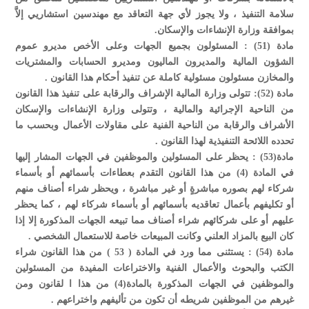
سلامة التنفيذ ، ولا يجوز لأي جهة التعاقد مع مهندسين استشاريي إلاَّ
بموافقة وزارة الإنشاءات والإسكان.
مادة (51) : المسئولون بجميع الجهات وعلى الأخص مديرو عموم
الشؤون المالية والمديرون الماليون ومديرو الحسابات والمشتريات
والمخازن مسئولون مسئولية كاملة عن تنفيذ أحكام هذا القانون .
مادة (52): تتولى وزارة المالية الإشراف والرقابة على تنفيذ هذا القانون
من الناحية الإجرائية والمالية ، وتتولى وزارة الإنشاءات والإسكان
الأشراف والرقابة من الناحية الفنية على مقاولات الأعمال وبحسب ما
تحدده اللائحة التنفيذية لهذا القانون .
مادة(53) : يحظر على المسئولين والموظفين في الجهات المشار إليها
في المادة (4) من هذا القانون التقدم بعطاءات بأسمائهم أو بأسماء
شركاء لهم بصوره مباشرةٍ أو غير مباشرة ، ويحظر شراء أصناف منهم
أو تكليفهم بأعمال تعاقديه بأسمائهم أو بأسماء شركاء لهم ، كما يحظر
عليهم أو على شركائهم شراء أصناف مما تبيعه الجهات المذكورة إلا إذا
كان البيع بالمزاد العلني وكانت المبيعات خاصة للاستعمال الشخصي .
مادة (54) : يستثنى مما ورد في المادة ( 53 ) من هذا القانون شراء
الكتب والبحوث والأعمال الفنية والاختراعات المفيدة من المسئولين
والموظفين في الجهات المذكورة بالمادة(4) من هذا ا لقانون ومن
غيرهم من الموظفين شريطه أن تكون من تأليفهم واختراعهم .