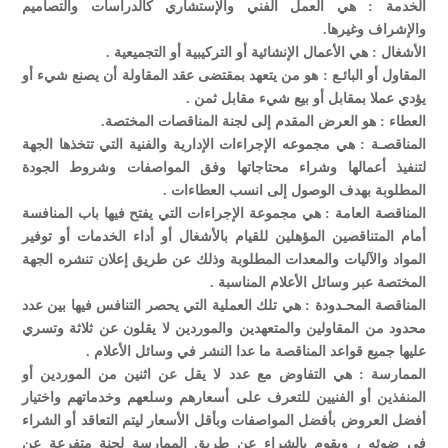
الخدمة : هي العمل الفني والإستشاري كالدراسات والتصاميم
والإشراف وغيرها.
الأشغال : هي الأعمال الإنشائية أو التركيبية أو التجميعية .
المقاول أو البائـع : هو من يتعهد بمقتضى عقد المقاولة أن يصنع شيء أو
يؤدي عملا بمقابل أو بيع شيء مقابل ثمن .
العطاء : هو العرض المقدم إلى لجنة المناقصات المختصة.
المناقصـة : هي مجموعه الإجراءات الإدارية والفنية التي تتخذها الجهة
لتنفيذ أعمالها وشراء محتاجاتها وفق المواصفات وشروط الجودة
المطلوبة بهدف الوصول إلى انسب العطاءات .
المناقصة العامة : هي مجموعة الإجراءات التي يفتح فيها باب المنافسة
أمام المتناقصين المؤهلين للقيام بالأشغال أو أداء الخدمات أو توفير
المواد والآليات والمعدات المطلوبة وذلك عن طريق إعلان تنشره الجهة
المختصة عبر وسائل الأعلام المناسبة .
المناقصة المحـدودة : هي تلك العملية التي يحصر التنافس فيها بين عدد
محدود من المقاولين والمتعهدين والموردين لا يقلون عن ثلاثة وتسري
عليها جميع قواعد المناقصة ما عدا النشر في وسائل الأعلام .
الممارسة : هي التفاوض مع عدد لا يقل عن اثنين من الموردين أو
المنفذين أو الفنيين للتعرف على أسعارهم وسلعهم وخدماتهم واختيار
أفضل العروض بأفضل المواصفات وبأقل الأسعار ليتم التعاقد أو الشراء
في ضوئه ، ويقوم بالشراء عن طريق الممارسة لجنة متفرعة عن