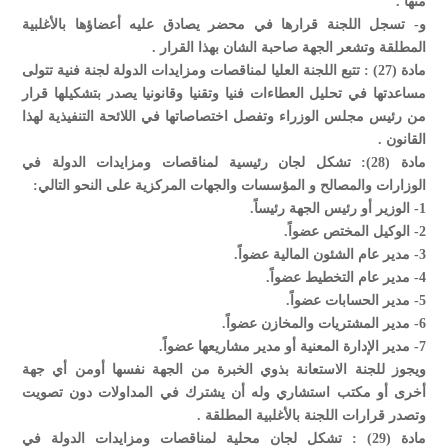
منها .
‌و- تسجل اللجنة قرارها في محضر يصادق عليه أعضاؤها بالأغلبية
المطلقة وتشعر الجهة صاحبة الشان بهذا القرار .
مادة (27) : تتبع اللجنة العليا لمناقصات ومزايدات الدولة لجنة فنية تتولى
مساعدتها في تحليل العطاءات فنيا وتقنيا وقانونيا يصدر بتشكيلها قرار
من رئيس مجلس الوزراء وتفصل اختصاصاتها في اللائحة التنفيذية لهذا
القانون .
مادة (28): تشكل لجان رئيسية لمناقصات ومزايدات الدولة في
الوزارات والمصالح و المؤسسات والجهات المركزية على النحو التالي:
1- الوزير أو رئيس الجهة رئيساً.
2- الوكيل المختص عضواً.
3- مدير عام الشئون المالية عضواً.
4- مدير عام التخطيط عضواً.
5- مدير الحسابات عضواً.
6- مدير المشتريات والمخازن عضواً.
7- مدير الإدارة المعنية أو مدير مشاريعها عضواً.
ويجوز للجنة الاستعانة بذوي الخبرة من الجهة نفسها أومن أي جهة
أخرى أو مكتب استشاري وله أن يشترك في المداولات دون تصويت
وتصدر قرارات اللجنة بالأغلبية المطلقة .
مادة (29) : تشكل لجان محلية لمناقصات ومزايدات الدولة في