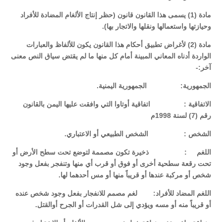
مادة (1) يسمى هذا القانون قانون (حظر إنتاج الألغام المضادة للأفراد
وحيازتها واستعمالها ونقلها والاتجار بها).
مادة (2) لأغراض تطبيق أحكام هذا القانون يكون للألفاظ والعبارات
الواردة أدناه المعاني المبينة أمام كل منها ما لم يقتض سياق النص معنى
آخر:-
الجمهورية: الجمهورية اليمنية.
الاتفاقية : اتفاقية أوتاوا التي وافقت عليها اليمن بالقانون
رقم (7) لسنة 1998م
الشخص : الشخص الطبيعي أو الاعتباري.
اللغم : ذخيرة تكون مصممة لتوضع تحت سطح الأرض أو
تحت رقعة سطحية أخرى أو فوق أو قرب أي منها وتنفجر بفعل وجود
شخص أو مركبة عندها أو قريباً منها أو مس أحدهما لها.
اللغم المضاد للأفراد: لغم مصمم للانفجار بفعل وجود شخص عنده
أو قريباً منه أو مسه ويؤدي إلى شل القدرات أو الجرح أوالقتل.