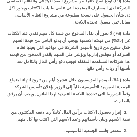
مادة (69) تودع نسخ كافية من مشروع العقد الابتدائي والنظام الأساسي
للشركة لدى المصارف المعتمدة التي تتلقي طلبات الاكتتاب ويجوز لكل
ذي شأن الحصول على نسخة مطبوعة من مشروع النظام الأساسي
مقابل ثمن معقول تحدده اللائحة.
مادة (76) لا يجوز أن يقل المدفوع من قيمة كل سهم نقدي عند الاكتتاب
عن (25%) من قيمته الاسمية ويجب أن يدفع الباقي من قيمة السهم
خلال سنتين من تاريخ تأسيس الشركة في مواعيد التي يعينها نظام
الشركة أو مجلس إدارتها ويؤشر على السهم بالقدر المدفوع من قيمته
عدا شركات المساهمة المقفلة فيجب دفع رأس المال بالكامل عند
تأسيها أو زيادة رأس مالها.
مادة ( 84) أ- يقدم المؤسسون خلال عشرة أيام من تاريخ انتهاء اجتماع
الجمعية العمومية التأسيسية طلباً إلى الوزير بإعلان تأسيس الشركة
وفقاً للشروط التي تحددها اللائحة التنفيذية لهذا القانون, ويجب أن يرفق
بالطلب:-
1- إقرار بحصول الاكتتاب برأس المال كاملاً وما دفعه المكتتبون من
قيمة الأسهم وبيان بأسمائهم وعدد الأسهم التي اكتتب بها كل منهم.
2- محضر جلسة الجمعية التأسيسية.