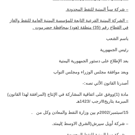
– شركة سبأ اليمنية للنفط المحدودة.
– الشركة اليمنية الفرعية التابعة للمؤسسة اليمنية العامة للنفط والغاز
في القطاع رقم (35) منطقة (هود) بمحافظة حضرموت
.
باسم الشعب
رئيس الجمهورية
بعد الإطلاع على دستور الجمهورية اليمنية
وبعد موافقة مجلس الوزراء ومجلس النواب
أصدرنا القانون الأتي نصه
:-
مادة (1)ووفق على اتفاقية المشاركة في الإنتاج (المرافقة لهذا القانون)
المبرمة بتاريخ8/رجب /1423هـ
15/سبتمبر/2002م بين وزارة النفط والمعادن وكل من
.
– شركة أويل سيرش(الشرق الاوسط )ليمتد
.
– شركة سبا اليمنية للنفط المحدودة