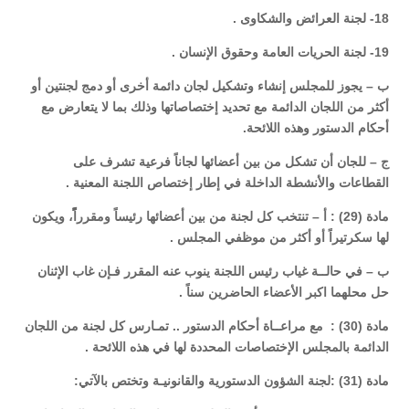
18- لجنة العرائض والشكاوى .
19- لجنة الحريات العامة وحقوق الإنسان .
ب – يجوز للمجلس إنشاء وتشكيل لجان دائمة أخرى أو دمج لجنتين أو
أكثر من اللجان الدائمة مع تحديد إختصاصاتها وذلك بما لا يتعارض مع
أحكام الدستور وهذه اللائحة.
ج – للجان أن تشكل من بين أعضائها لجاناً فرعية تشرف على
القطاعات والأنشطة الداخلة في إطار إختصاص اللجنة المعنية .
مادة (29) : أ – تنتخب كل لجنة من بين أعضائها رئيساً ومقرراًًً، ويكون
لها سكرتيراً أو أكثر من موظفي المجلس .
ب – في حالــة غياب رئيس اللجنة ينوب عنه المقرر فـإن غاب الإثنان
حل محلهما اكبر الأعضاء الحاضرين سناً .
مادة (30) : مع مراعــاة أحكام الدستور .. تمـارس كل لجنة من اللجان
الدائمة بالمجلس الإختصاصات المحددة لها في هذه اللائحة .
مادة (31) :لجنة الشؤون الدستورية والقانونيـة وتختص بالآتي: