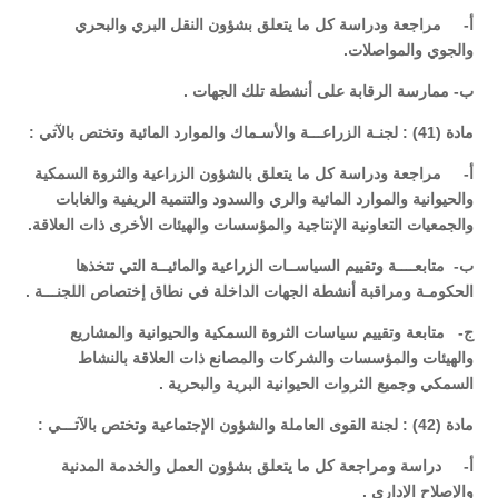
‌أ- مراجعة ودراسة كل ما يتعلق بشؤون النقل البري والبحري
والجوي والمواصلات.
‌ب- ممارسة الرقابة على أنشطة تلك الجهات .
مادة (41) : لجنـة الزراعـــة والأسـماك والموارد المائية وتختص بالآتي :
‌أ- مراجعة ودراسة كل ما يتعلق بالشؤون الزراعية والثروة السمكية
والحيوانية والموارد المائية والري والسدود والتنمية الريفية والغابات
والجمعيات التعاونية الإنتاجية والمؤسسات والهيئات الأخرى ذات العلاقة.
‌ب- متابعــــة وتقييم السياســات الزراعية والمائيــة التي تتخذها
الحكومـة ومراقبة أنشطة الجهات الداخلة في نطاق إختصاص اللجنـــة .
‌ج- متابعة وتقييم سياسات الثروة السمكية والحيوانية والمشاريع
والهيئات والمؤسسات والشركات والمصانع ذات العلاقة بالنشاط
السمكي وجميع الثروات الحيوانية البرية والبحرية .
مادة (42) : لجنة القوى العاملة والشؤون الإجتماعية وتختص بالآتـــي :
‌أ- دراسة ومراجعة كل ما يتعلق بشؤون العمل والخدمة المدنية
والإصلاح الإداري .