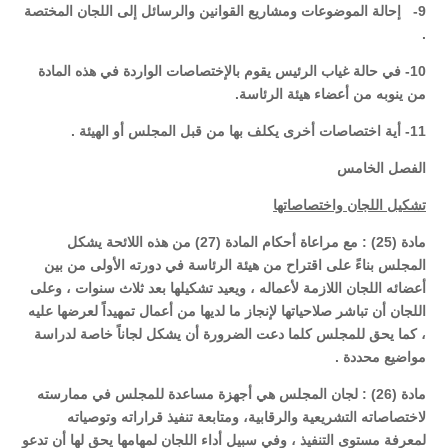
9- إحالة الموضوعات ومشاريع القوانين والرسائل إلى اللجان المختصة
.
10- في حالة غياب الرئيس يقوم بالإختصاصات الواردة في هذه المادة
من ينوبه من أعضاء هيئة الرئاسة.
11- أية اختصاصات أخرى يكلف بها من قبل المجلس أو الهيئة .
الفصل الخامس
تشكيل اللجان واختصاصاتها
مادة (25) : مع مراعاة أحكام المادة (27) من هذه اللائحة يشكل
المجلس بناءً على اقتراح من هيئة الرئاسة في دورته الأولى من بين
أعضائه اللجان اللازمة لأعماله ، ويعيد تشكيلها بعد ثلاث سنوات ، وعلى
اللجان أن تباشر صلاحياتها لإنجاز ما لديها من أعمال تمهيداً لعرضها عليه
، كما يحق للمجلس كلما دعت الضرورة أن يشكل لجاناً خاصة لدراسة
مواضيع محددة .
مادة (26) : لجان المجلس هي أجهزة مساعدة للمجلس في ممارسته
لاختصاصاته التشريعية والرقابية، ومتابعة تنفيذ قراراته وتوصياته
لمعرفة مستوى التنفيذ ، وفي سبيل أداء اللجان لمهامها يحق لها أن تدعو