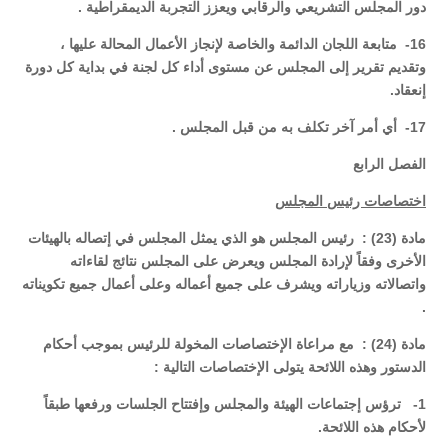
دور المجلس التشريعي والرقابي ويعزز التجربة الديمقراطية .
16- متابعة اللجان الدائمة والخاصة لإنجاز الأعمال المحالة عليها ،
وتقديم تقرير إلى المجلس عن مستوى أداء كل لجنة في بداية كل دورة
إنعقاد.
17- أي أمر آخر تكلف به من قبل المجلس .
الفصل الرابع
اختصاصات رئيس المجلس
مادة (23) : رئيس المجلس هو الذي يمثل المجلس في إتصاله بالهيئات
الأخرى وفقاً لإرادة المجلس ويعرض على المجلس نتائج لقاءاته
واتصالاته وزياراته ويشرف على جميع أعماله وعلى أعمال جميع تكويناته
.
مادة (24) : مع مراعاة الإختصاصات المخولة للرئيس بموجب أحكام
الدستور وهذه اللائحة يتولى الإختصاصات التالية :
1- ترؤس إجتماعات الهيئة والمجلس وإفتتاح الجلسات ورفعها طبقاً
لأحكام هذه اللائحة.