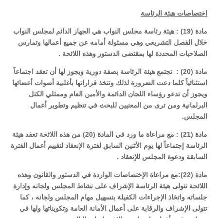
اختصاصات هيئة الرئاسة
مادة (19) : هيئة رئاسة مجلس النواب هي الجهاز الدائم لمجلس النواب
خلال الفصل التشريعي وهي مسئولة أمامه عن جميع أعمالها وتمارس
الصلاحيات المحددة لها بمقتضى الدستور وهذه اللائحة .
مادة (20) : تجتمع هيئة الرئاسة بصفة دورية ويجوز لها أن تعقد اجتماعاً
استثنائياً كلما دعت الضرورة لذلك وتتخذ قراراتها بأغلبية أصوات أعضائها
ويجوز أن تدعو رؤساء اللجان الدائمة والأمين العام وممثلي الكتل
البرلمانية ومن ترى من المعنيين للبحث في تنظيم وتطوير أعمال
المجلس.
مادة (21) : مع مراعاة ما ورد في المادة (20) من هذه اللائحة تعقد هيئة
الرئاسة إجتماعاً لها يوم الأثنين السابق لفترة الإنعقاد لتقييم أعمال الفترة
السابقة ودعوة المجلس للإنعقاد .
مادة (22):مع مراعاة الإختصاصات الواردة في الدستور والقانون وهذه
اللائحة تتولى هيئة الرئاسة الإشراف على نشاط المجلس ولجانه وإدارة
جلساته واتخاذ الإجراءات الكفيلة بتسهيل مهام المجلس ولجانه ، كما
تتولى الإشراف والرقابة على أعمال الأمانة العامة وتكويناتها ولها في