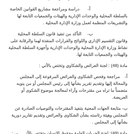
‌أ- دراسة ومراجعة مشاريع القوانين الخاصة
بالسلطة المحلية والوحدات الإدارية والهيئات والجمعيات التابعة لها
والتشريعات المنظمة لعمل وزارة الإدارة المحلية .
‌ب- التأكد من تنفيذ قانون السلطة المحلية
وقانون التقسيم الإداري واللوائح والقرارات المنفذة لهما والرقابة على
نشاط وزارة الإدارة المحلية والوحدات الإدارية وأجهزة السلطة المحلية
والهيئات والجمعيات التابعة لها.
مادة (48) : لجنة العرائض والشكاوي وتختص بالأتي :
أ‌- مراجعة وفحص الشكاوى والعرائض المرفوعة إلى المجلس
والمحالة إليها وتقديم تقرير بشأنها إلى رئيس المجلس أو من ينوبه
متضمناً ما تراه من مقترحات وآراء لمعالجة موضوع الشكوى أو
العريضة.
ب‌- متابعة الجهات المعنية بتنفيذ المقترحات والتوصيات الصادرة عن
المجلس وهيئة رئاسته بشأن الشكاوى والعرائض وتقديم تقارير دورية
بشأنها إلى المجلس .
مادة (49): لجنة الحريات العامة وحقوق الإنسان وتختص بالأتـــــــي :