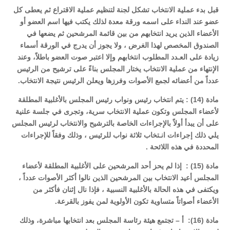
قبل بدء عملية الانتخاب تشكل لجنة لتنظيم عملية الاقتراع ثم يعطى كل
عضو عند النداء على اسمه ورقة معدة لذلك يكتب فيها اسم العضو أو
الأعضاء الذين يريد انتخابهم من بين قائمة المرشحين ثم يضعها في
الصندوق المخصص لهذا الغرض ، ولا يجوز أن يدرج في الورقة أسماء
زيادة على العـدد المطلوب انتخابهم وإلا اعتبر صوت العضو باطلاً، وعند
الإنتهاء من عملية الانتخاب يختار المجلس بناءً على ترشيح من الرئيس
عدداً من أعضائه لجمع الأصوات وفرزها ويعلن الرئيس نتيجة الانتخاب.
مادة (14) : يتم انتخاب رئيس ونواب رئيس المجلس بالأغلبية المطلقة
لأعضاء المجلس وتكون عملية الانتخاب سرية، وتجرى في جلسة علنية
على أن يبدأ أولاً بالإجراءات الخاصة بالترشيح والانتخاب لرئيس المجلس
يلي ذلك إجراءات انـتخاب ثلاثة نواب للرئيس ، وذلك وفقاً للإجراءات
المحددة في هذه اللائحة .
مادة (15) : إذا لم يحز أحد المرشحين على الأغلبية المطلقة لأعضاء
المجلس أعيد الانتخاب بين المرشحين الذين نالوا أكثر الأصوات عدداً ،
ويكتفى في هذه الحالة بالأغلبية النسبية ، فإذا نال إثنان فأكثر من
الأعضاء أصواتاً متساوية تكون الأولوية لمن يفوز بالقرعة.
مادة (16): أ – تجتمع هيئة رئاسة المجلس بعد انتخابها مباشرة، وذلك