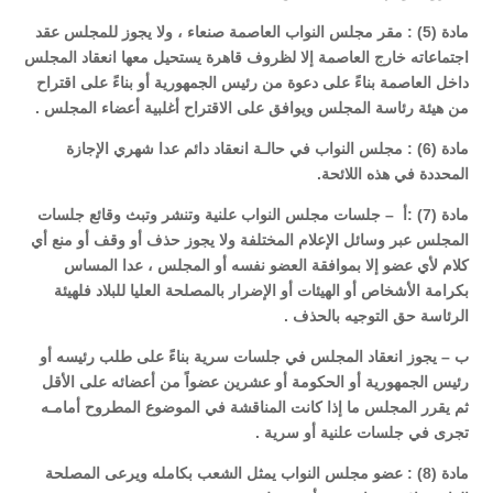
مادة (5) : مقر مجلس النواب العاصمة صنعاء ، ولا يجوز للمجلس عقد
اجتماعاته خارج العاصمة إلا لظروف قاهرة يستحيل معها انعقاد المجلس
داخل العاصمة بناءً على دعوة من رئيس الجمهورية أو بناءً على اقتراح
من هيئة رئاسة المجلس ويوافق على الاقتراح أغلبية أعضاء المجلس .
مادة (6) : مجلس النواب في حالـة انعقاد دائم عدا شهري الإجازة
المحددة في هذه اللائحة.
مادة (7) :أ – جلسات مجلس النواب علنية وتنشر وتبث وقائع جلسات
المجلس عبر وسائل الإعلام المختلفة ولا يجوز حذف أو وقف أو منع أي
كلام لأي عضو إلا بموافقة العضو نفسه أو المجلس ، عدا المساس
بكرامة الأشخاص أو الهيئات أو الإضرار بالمصلحة العليا للبلاد فلهيئة
الرئاسة حق التوجيه بالحذف .
ب – يجوز انعقاد المجلس في جلسات سرية بناءً على طلب رئيسه أو
رئيس الجمهورية أو الحكومة أو عشرين عضواً من أعضائه على الأقل
ثم يقرر المجلس ما إذا كانت المناقشة في الموضوع المطروح أمامـه
تجرى في جلسات علنية أو سرية .
مادة (8) : عضو مجلس النواب يمثل الشعب بكامله ويرعى المصلحة