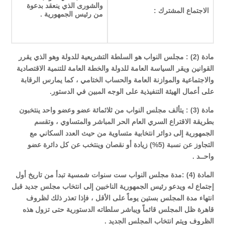
والشورى الذي ينعقد بدعوة
الاجتماع المشترك :
من رئيس الجمهورية .
مادة (2) : مجلس النواب هو السلطة التشريعية للدولة وهو الذي يقرر
القوانين ويقر السياسة العامة للدولة والخطة العامة للتنمية الاقتصادية
والاجتماعية والموازنة العامة والحساب الختامي ، كما يمارس الرقابة
على أعمال الهيئة التنفيذية على الوجه المبين في الدستور.
مادة (3) : يتألف مجلس النواب من ثلاثمائة عضو وعضو واحد ينتخبون
بطريقة الاقتراع السري العام الحر المباشر والمتساوي ، وتقسم
الجمهورية إلى دوائر انتخابية متساوية من حيث العدد السكاني مع
التجاوز عن نسبة (5%) زيادة أو نقصان وينتخب عن كل دائرة عضو
واحــد .
المادة (4) :مدة مجلس النواب ست سنوات شمسية تبدأ من تاريخ أول
إجتماع له ويدعو رئيس الجمهورية الناخبين إلى انتخاب مجلس جديد قبل
انتهاء مدة المجلس بستين يوماً على الأقل ، فإذا تعذر ذلك لظروف
قاهرة ظل المجلس قائماً ويباشر سلطاته الدستورية حتى تزول هذه
الظروف ويتم انتخاب المجلس الجديد .