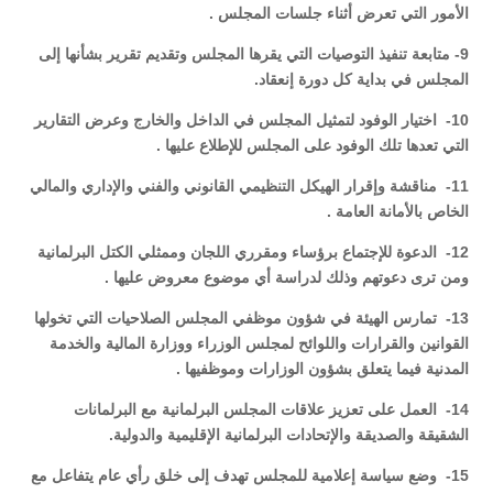
الأمور التي تعرض أثناء جلسات المجلس .
9- متابعة تنفيذ التوصيات التي يقرها المجلس وتقديم تقرير بشأنها إلى
المجلس في بداية كل دورة إنعقاد.
10- اختيار الوفود لتمثيل المجلس في الداخل والخارج وعرض التقارير
التي تعدها تلك الوفود على المجلس للإطلاع عليها .
11- مناقشة وإقرار الهيكل التنظيمي القانوني والفني والإداري والمالي
الخاص بالأمانة العامة .
12- الدعوة للإجتماع برؤساء ومقرري اللجان وممثلي الكتل البرلمانية
ومن ترى دعوتهم وذلك لدراسة أي موضوع معروض عليها .
13- تمارس الهيئة في شؤون موظفي المجلس الصلاحيات التي تخولها
القوانين والقرارات واللوائح لمجلس الوزراء ووزارة المالية والخدمة
المدنية فيما يتعلق بشؤون الوزارات وموظفيها .
14- العمل على تعزيز علاقات المجلس البرلمانية مع البرلمانات
الشقيقة والصديقة والإتحادات البرلمانية الإقليمية والدولية.
15- وضع سياسة إعلامية للمجلس تهدف إلى خلق رأي عام يتفاعل مع