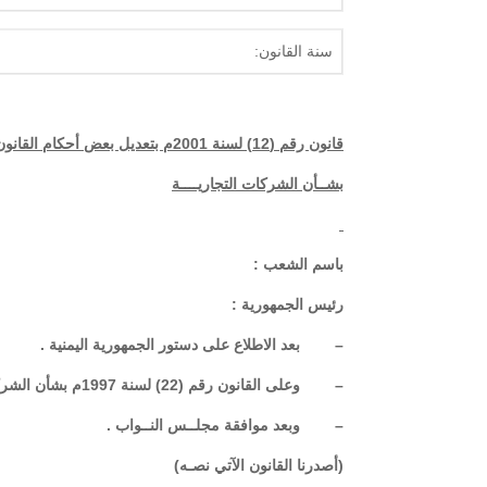
سنة القانون:
قانون رقم (12) لسنة 2001م بتعديل بعض أحكام القانون رقم (22) لسنة 1997م
بشــأن الشركات التجاريــــة
باسم الشعب :
رئيس الجمهورية :
– بعد الاطلاع على دستور الجمهورية اليمنية .
– وعلى القانون رقم (22) لسنة 1997م بشأن الشركات التجارية .
– وبعد موافقة مجلــس النــواب .
(أصدرنا القانون الآتي نصـه)