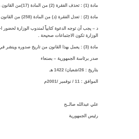
مادة (1) : تحذف الفقرة (2) من المادة (17)من القانون رقم (22) لسنة 1997م بشأن الشركات التجارية .
مادة (2) : تعدل الفقرة (د) من المادة (258) من القانون المذكور على النحو التالي :
د – يجب أن توجه الدعوة كتابياً لمندوب الوزارة لحضور 
الوزارة تكون الاجتماعات صحيحة .
مادة (3) : يعمل بهذا القانون من تاريخ صدوره وينشر في الجريدة الرسمية .
صدر برئاسة الجمهورية – بصنعاء
بتاريخ : 26/شعبان/ 1422 هـ
الموافق : 11 / نوفمبر /2001م
علي عبدالله صالــح
رئيس الجمهورية