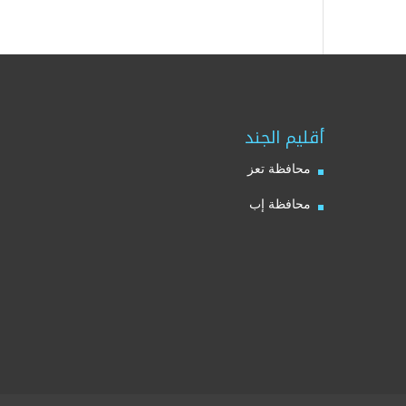
أقليم الجند
محافظة تعز
محافظة إب