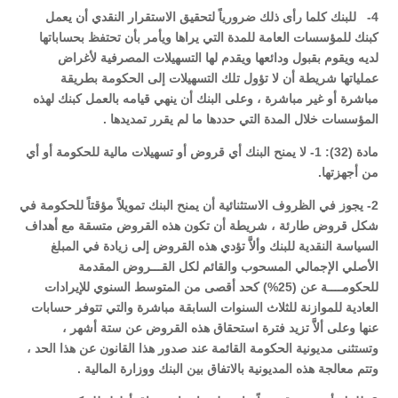
4- للبنك كلما رأى ذلك ضرورياً لتحقيق الاستقرار النقدي أن يعمل
كبنك للمؤسسات العامة للمدة التي يراها ويأمر بأن تحتفظ بحساباتها
لديه ويقوم بقبول ودائعها ويقدم لها التسهيلات المصرفية لأغراض
عملياتها شريطة أن لا تؤول تلك التسهيلات إلى الحكومة بطريقة
مباشرة أو غير مباشرة ، وعلى البنك أن ينهي قيامه بالعمل كبنك لهذه
المؤسسات خلال المدة التي حددها ما لم يقرر تمديدها .
مادة (32): 1- لا يمنح البنك أي قروض أو تسهيلات مالية للحكومة أو أي
من أجهزتها.
2- يجوز في الظروف الاستثنائية أن يمنح البنك تمويلاً مؤقتاً للحكومة في
شكل قروض طارئة ، شريطة أن تكون هذه القروض متسقة مع أهداف
السياسة النقدية للبنك وألاَّ تؤدي هذه القروض إلى زيادة في المبلغ
الأصلي الإجمالي المسحوب والقائم لكل القـــروض المقدمة
للحكومــــة عن (25%) كحد أقصى من المتوسط السنوي للإيرادات
العادية للموازنة للثلاث السنوات السابقة مباشرة والتي تتوفر حسابات
عنها وعلى ألاَّ تزيد فترة استحقاق هذه القروض عن ستة أشهر ،
وتستثنى مديونية الحكومة القائمة عند صدور هذا القانون عن هذا الحد ،
وتتم معالجة هذه المديونية بالاتفاق بين البنك ووزارة المالية .