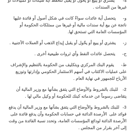
‌ه- يشتري أو يبيع أو يحّول أو يقبل للحفظ أية شيكات أو كمبيالات أو
غيرها من السندات .
‌و- يتحصل أية عائدات سواءً كانت في شكل أصول أو فائدة عليها
ناتجة عن بيع أية سندات مالية أو غيرها من ممتلكات الحكومة أو
المؤسسات العامة التي تستحق لها.
‌ز- يشتري أو يبيع أو يحّول أو يقبل إيداع الذهب أو العملات الأجنبية .
‌ح- يتحصل عائدات النفط وأي ثروات طبيعية أخرى .
‌ط- يقوم البنك المركزي وبتكليف من الحكومة بالتنظيم والإشراف
على عمليات الاكتتاب في أسهم الاستثمار الحكومي وإدارتها وتوزيع
الأرباح للجمهور في نهاية العام .
2- للبنك بالشروط والأوضاع التي يتفق بشأنها مع وزير المالية أن
يتقاضى رسوماً عن خدماته كبنك للحكومة أو وكيل مالي لها .
3- للبنك بالشروط والأوضاع التي يتفق بشأنها مع وزير المالية أن يدفع
فوائد على الأرصدة الدائنة في حسابات الحكومة وأن يدفع فائدة على
الأرصدة الدائنة لودائع المؤسسات العامة، وتحدد نسبة الفائدة من وقت
إلى آخر بقرار من المجلس .