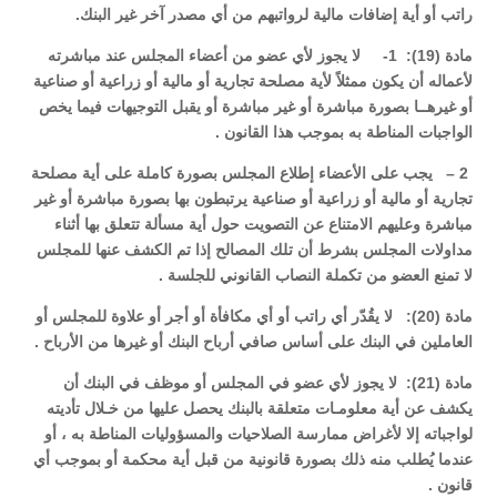
راتب أو أية إضافات مالية لرواتبهم من أي مصدر آخر غير البنك.
مادة (19): 1- لا يجوز لأي عضو من أعضاء المجلس عند مباشرته
لأعماله أن يكون ممثلاً لأية مصلحة تجارية أو مالية أو زراعية أو صناعية
أو غيرهــا بصورة مباشرة أو غير مباشرة أو يقبل التوجيهات فيما يخص
الواجبات المناطة به بموجب هذا القانون .
2 – يجب على الأعضاء إطلاع المجلس بصورة كاملة على أية مصلحة
تجارية أو مالية أو زراعية أو صناعية يرتبطون بها بصورة مباشرة أو غير
مباشرة وعليهم الامتناع عن التصويت حول أية مسألة تتعلق بها أثناء
مداولات المجلس بشرط أن تلك المصالح إذا تم الكشف عنها للمجلس
لا تمنع العضو من تكملة النصاب القانوني للجلسة .
مادة (20): لا يقُدّر أي راتب أو أي مكافأة أو أجر أو علاوة للمجلس أو
العاملين في البنك على أساس صافي أرباح البنك أو غيرها من الأرباح .
مادة (21): لا يجوز لأي عضو في المجلس أو موظف في البنك أن
يكشف عن أية معلومـات متعلقة بالبنك يحصل عليها من خـلال تأديته
لواجباته إلا لأغراض ممارسة الصلاحيات والمسؤوليات المناطة به ، أو
عندما يُطلب منه ذلك بصورة قانونية من قبل أية محكمة أو بموجب أي
قانون .