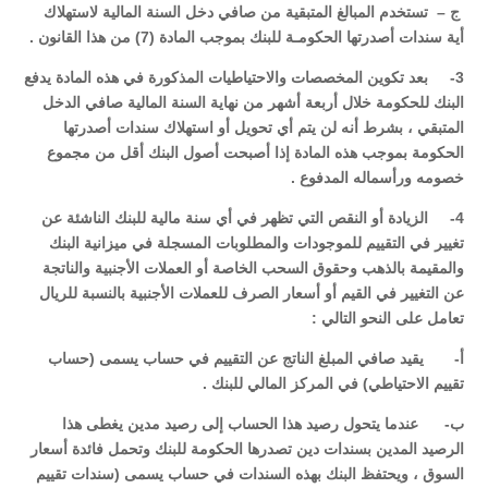
ج – تستخدم المبالغ المتبقية من صافي دخل السنة المالية لاستهلاك
أية سندات أصدرتها الحكومـة للبنك بموجب المادة (7) من هذا القانون .
3- بعد تكوين المخصصات والاحتياطيات المذكورة في هذه المادة يدفع
البنك للحكومة خلال أربعة أشهر من نهاية السنة المالية صافي الدخل
المتبقي ، بشرط أنه لن يتم أي تحويل أو استهلاك سندات أصدرتها
الحكومة بموجب هذه المادة إذا أصبحت أصول البنك أقل من مجموع
خصومه ورأسماله المدفوع .
4- الزيادة أو النقص التي تظهر في أي سنة مالية للبنك الناشئة عن
تغيير في التقييم للموجودات والمطلوبات المسجلة في ميزانية البنك
والمقيمة بالذهب وحقوق السحب الخاصة أو العملات الأجنبية والناتجة
عن التغيير في القيم أو أسعار الصرف للعملات الأجنبية بالنسبة للريال
تعامل على النحو التالي :
‌أ- يقيد صافي المبلغ الناتج عن التقييم في حساب يسمى (حساب
تقييم الاحتياطي) في المركز المالي للبنك .
‌ب- عندما يتحول رصيد هذا الحساب إلى رصيد مدين يغطى هذا
الرصيد المدين بسندات دين تصدرها الحكومة للبنك وتحمل فائدة أسعار
السوق ، ويحتفظ البنك بهذه السندات في حساب يسمى (سندات تقييم