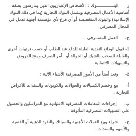
‌ز- البنــــــــــــــوك : الأشخاص الإعتباريون الذين يمارسون بصفة
أساسية الأعمال المصرفية ويشمل البنوك التجارية (بما في ذلك البنوك
الإسلامية) والبنوك المتخصصة أو أي فرع لأي مؤسسة أجنبية تعمل في
المجال المصرفي.
‌ح- العمل المصــرفي :
1- قبول الودائع النقدية القابلة للدفع عند الطلب أو حسب ترتيبات أخرى
والقابلة للسحب بالشيك أو الحوالة أو أمر الصرف ومنح القروض
والتسهيلات الائتمانية .
2- وتعد أيضاً من الأمور المصرفية الأشياء الآتية :
‌أ- بيع وخصم الكمبيالات والحوالات والكوبونات والسندات للأغراض
التجارية .
‌ب- إجراءات المعاملات المصرفية الاعتيادية مع المراسلين والحصول
على التسهيلات المصرفية المألوفة .
‌ج- شراء وبيع العملات الأجنبية والسبائك والنقود الذهبية أو الفضية
والأسهم والسندات .