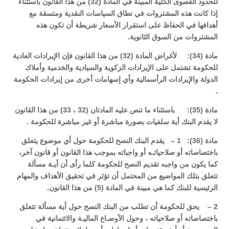
للحدود القصوى الكلية المبينة في المادة (32) من هذا القانون باستثناء
إذا كانت هذه المشتروات في نطاق السياسات النقدية ومتسقة مع
أهدافها في الحفاظ على استقرار الأسعار شريطة أن تكون هذه
المشتروات من السوق الثانوية.
مادة (34): لأغراض المادة (32) من هذا القانون فإن الإيرادات العادية
للحكومة تشتمل على الإيرادات الزكوية والسيادية والخدمية وأملاك
الدولة والإيرادات الرأسمالية وأي إسهامات أخرى من إيرادات الحكومة
.
مادة (35): باستثناء ما تنص عليه المادتان (32 ، 33) من هذا القانون
لا يقدم البنك أية سلفيات بصورة مباشرة أو غير مباشرة للحكومة .
مادة (36): 1 – يقدم البنك النصح للحكومة حول أي موضوع يتعلق
باختصاصاته أو صلاحياتـه أو واجباته بموجب هذا القانون أو قانون آخر،
كما يكون من واجبه تقديم النصح للحكومة كلما رأى أن أيـة مسألة
تتعلق بتلك المواضيع من المحتمل أن تؤثر في تحقيق الأهداف والمهام
الرئيسية للبنك كما هي مبينة في المادة (5) من هذا القانون.
2 – يحق للحكومة أن تطلب من البنك النصح حول أية مسألة تتعلق
باختصاصاته أو صلاحياته ، وحول الأوضـاع الماليـة والائتمانية في