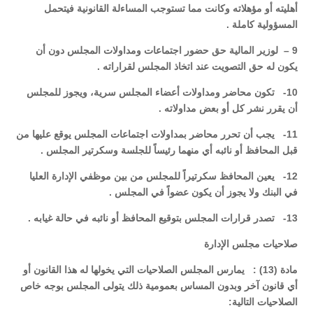
أهليته أو مؤهلاته وكانت مما تستوجب المساءلة القانونية فيتحمل
المسؤولية كاملة .
9 – لوزير المالية حق حضور اجتماعات ومداولات المجلس دون أن
يكون له حق التصويت عند اتخاذ المجلس لقراراته .
10- تكون محاضر ومداولات أعضاء المجلس سرية، ويجوز للمجلس
أن يقرر نشر كل أو بعض مداولاته .
11- يجب أن تحرر محاضر بمداولات اجتماعات المجلس يوقع عليها من
قبل المحافظ أو نائبه أي منهما رئيساً للجلسة وسكرتير المجلس .
12- يعين المحافظ سكرتيراً للمجلس من بين موظفي الإدارة العليا
في البنك ولا يجوز أن يكون عضواً في المجلس .
13- تصدر قرارات المجلس بتوقيع المحافظ أو نائبه في حالة غيابه .
صلاحيات مجلس الإدارة
مادة (13) : يمارس المجلس الصلاحيات التي يخولها له هذا القانون أو
أي قانون آخر وبدون المساس بعمومية ذلك يتولى المجلس بوجه خاص
الصلاحيات التالية: