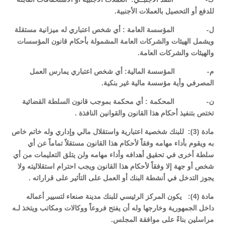
للدفع أو التحصيل بالعملات الأجنبية.
‌ل- المؤسسة العامة : أي شخص اعتباري له ميزانية مستقلة
ويشمل الهيئات والشركات العامة المشمولة بأحكام قانون المؤسسات
والهيئات والشركات العامة.
‌م- المؤسسة المالية: أي شخص اعتباري يمارس العمل
المصرفي وأية مؤسسة مالية غير بنكية.
‌ن- المحكمة : أي محكمة بموجب قانون السلطة القضائية
تختص بتنفيذ أحكام هذا القانون والقوانين النافذة .
مادة (3): للبنك شخصية اعتبارية واستقلال مالي وإداري وله خاتم خاص
به ويقوم بأداء مهامه وفقاً لأحكام هذا القانون مستقلاً تماماً عن أي
سلطة أخرى في تحقيق أهدافه وأداء مهامه ولن يتلق التعليمات من أي
شخص أو جهة إلا وفقاً لأحكام هذا القانون ويجب احترام استقلاليته ولا
يجوز التدخل في أنشطة البنك أو العمل على التأثير على قراراته .
مادة (4): يكون المركز الرئيسي للبنك مدينة صنعاء لتسيير أعماله
داخل الجمهورية وخارجها وله أن يفتح فروعاً ووكالات ومكاتب ويتخذ لـه
مراسلين بناءً على موافقة المجلس.