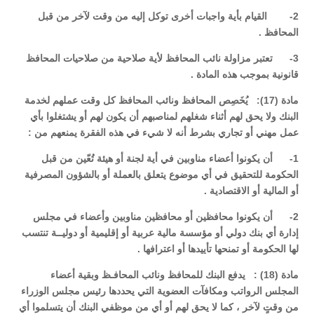
2- القيام بأية واجبات أخرى توكل إليه من وقت لآخر من قبل
المحافظ .
3- تعتبر مزاولة نائب المحافظ لأية صلاحية من صلاحيات المحافظ
قانونية بموجب هذه المادة .
مادة (17): يُخَصِص المحافظ ونائب المحافظ كل وقت عملهم لخدمة
البنك ولا يحق لهم أثناء شغلهم لمناصبهم أن يكون لهم أو يشتغلوا بأي
عمل مهني أو تجاري بشرط أنه لا شيء في هذه الفقرة يمنعهم من :
1- أن يكونوا أعضاء مناوبين في أية لجنة أو هيئة تُعّين من قبل
الحكومة للتحقيق في أي موضوع يتعلق بالعملة أو بالشؤون المصرفية
أو المالية أو الاقتصادية .
2- أن يكونوا محافظين أو محافظين مناوبين وأعضاء في مجلس
إدارة أي بنك دولي أو مؤسسة مالية عربية أو إقليمية أو دوليــة تنتسب
لها الحكومة أو تمنحها تأييدها أو اعترافها .
مادة (18) : يدفع البنك للمحافظ ونائب المحافـظ وبقية أعضاء
المجلس الرواتب ومكافآت العضوية التي يحددها رئيس مجلس الوزراء
من وقتٍ لآخر ، كما لا يحق لهم أو أي من موظفي البنك أن يتسلموا أي