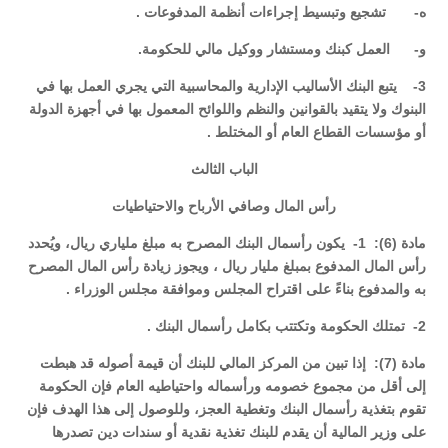
‌ه- تشجيع وتبسيط إجراءات أنظمة المدفوعات .
‌و- العمل كبنك ومستشار ووكيل مالي للحكومة.
3- يتبع البنك الأساليب الإدارية والمحاسبية التي يجري العمل بها في
البنوك ولا يتقيد بالقوانين والنظم واللوائح المعمول بها في أجهزة الدولة
أو مؤسسات القطاع العام أو المختلط .
الباب الثالث
رأس المال وصافي الأرباح والاحتياطيات
مادة (6): 1- يكون رأسمال البنك المصرح به مبلغ ملياري ريال، ويُحدد
رأس المال المدفوع بمبلغ مليار ريال ، ويجوز زيادة رأس المال المصرح
به والمدفوع بناءً على اقتراح المجلس وموافقة مجلس الوزراء .
2- تمتلك الحكومة وتكتتب بكامل رأسمال البنك .
مادة (7): إذا تبين من المركز المالي للبنك أن قيمة أصوله قد هبطت
إلى أقل من مجموع خصومه ورأسماله واحتياطيه العام فإن الحكومة
تقوم بتغذية رأسمال البنك وتغطية العجز، وللوصول إلى هذا الهدف فإن
على وزير المالية أن يقدم للبنك تغذية نقدية أو سندات دين تصدرها