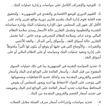
1- التوجيه والإشراف الكامل على سياسات و إدارة عمليات البنك .
2- التقييم الدوري للوضع الاقتصادي والنقدي في الجمهوريـة ، ولتحقيق
هذه الغاية تقوم إدارة البنك بتقديم تقارير دورية بواقع تقرير واحد على
الأقل كل شهر إلى المجلس حول الإدارة وعمليات البنك وإدارة سياساته
النقديـة والتنظيمية وتشمل التقارير حالة الأسعار ومدى سلامة النظام
المالي بوجه عـام، وسلامة النظام المصرفي بوجه خاص ، كما تشمل
التقارير حالة أسواق النقد ، وأسواق رأس المـال ، والنقد الأجنبي
والتغيرات ، والأوضاع التي هي عليها أو يتوقع أن يكون لها تأثيراً ملحوظاً
على إدارة وتنفيذ عمليات البنك وسياسته أو على النظام المالي أو على
أسواق النقد .
3- تحديد السياسة النقدية في الجمهورية بما في ذلك عمليات السوق
المفتوح من قبل البنك ، وأسعار الفائدة على الودائع لدى البنك وأسعار
الخصم والقروض المقدمة منه وكذلك تحديد الاحتياطيات ومستوياتها
التي يتوجب على البنوك الاحتفاظ بها لديه ويجوز للمجلس أن يفوض
المحافظ بصلاحيات تحديد أسعار الفائدة على الودائع لدى البنك وتفويضه
في تحديد أسعار الخصم والقروض المقدمة من البنك .
4- تحديد سياسات وإجراءات أسعار صرف العملة مقابل العملات