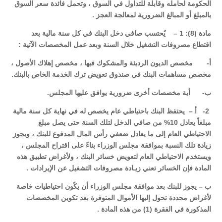
الحكومة لحامله وقابلة للتداول في السوق ، وتحمل فائدة سعر السوق
بالمبلغ أو المبالغ الضرورية لمعالجة العجز .
مادة (8): 1 – يُحتسب صافي دخل البنك في كل سنة مالية بعد
اقتطاع مصروفات التشغيل خلال السنة وبعد عمل المخصصات الآتية :
‌أ- مخصص الديون الرديئة والمشكوك فيها ، مخصص إهلاك الأصول ،
مخصص مساهمات البنك في صندوق تعويض ترك الخدمة الخاص بالبنك.
‌ب- أية مخصصات أخرى ضرورية يوافق عليها المجلس.
2- أ – يحتفظ البنك باحتياطي عام يخصص له في نهاية كل سنة مالية
مبلغاً يعادل 10% من صافي الدخل لتلك السنة حتى يصل مبلغ
الاحتياطي العام إلى ما يعادل ضعفي رأس المال المدفوع للبنك ، ويجوز
زيادة تلك النسبة بموافقة مجلس الوزراء بناءً على اقتراح المجلس ،
ويستخدم الاحتياطي العام لتعويض خسائر البنك ، ولأغراض تطبيق هذه
المادة فإن الخسائر تعني زيـادة مصروفات التشغيل عن الإيرادات .
ب – يجوز للبنك بعد موافقة مجلس الوزراء أن يكّون احتياطيات خاصة
لأغراض محددة تحول إليها الأموال المتوفرة بعد تكوين المخصصات
المذكورة في الفقرة (1) من هذه المادة .