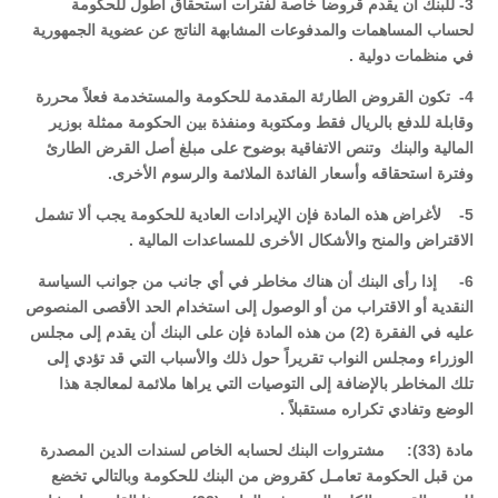
3- للبنك أن يقدم قروضاً خاصة لفترات استحقاق أطول للحكومة
لحساب المساهمات والمدفوعات المشابهة الناتج عن عضوية الجمهورية
في منظمات دولية .
4- تكون القروض الطارئة المقدمة للحكومة والمستخدمة فعلاً محررة
وقابلة للدفع بالريال فقط ومكتوبة ومنفذة بين الحكومة ممثلة بوزير
المالية والبنك وتنص الاتفاقية بوضوح على مبلغ أصل القرض الطارئ
وفترة استحقاقه وأسعار الفائدة الملائمة والرسوم الأخرى.
5- لأغراض هذه المادة فإن الإيرادات العادية للحكومة يجب ألا تشمل
الاقتراض والمنح والأشكال الأخرى للمساعدات المالية .
6- إذا رأى البنك أن هناك مخاطر في أي جانب من جوانب السياسة
النقدية أو الاقتراب من أو الوصول إلى استخدام الحد الأقصى المنصوص
عليه في الفقرة (2) من هذه المادة فإن على البنك أن يقدم إلى مجلس
الوزراء ومجلس النواب تقريراً حول ذلك والأسباب التي قد تؤدي إلى
تلك المخاطر بالإضافة إلى التوصيات التي يراها ملائمة لمعالجة هذا
الوضع وتفادي تكراره مستقبلاً .
مادة (33): مشتروات البنك لحسابه الخاص لسندات الدين المصدرة
من قبل الحكومة تعامـل كقروض من البنك للحكومة وبالتالي تخضع