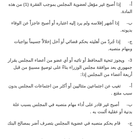
‌أ- إذا أصبح غير مؤهل لعضوية المجلس بموجب الفقرة (1) من هذه
المادة.
‌ب- إذا أشهر إفلاسه ولم يرد إليه اعتباره أو أصبح عاجزاً عن الوفاء
بديونه.
‌ج- إذا جُردّ من أهليته بحكم قضائي أو أخل إخلالاً جسيماً بواجبات
ومهام منصبه.
3- ويجوز تنحية المحافظ أو نائبه أو أي عضو من أعضاء المجلس بقرار
جمهوري بعد موافقة مجلس الوزراء بناءً على توصيةٍ مسببةٍ من قبل
أربعة أعضاء من المجلس إذا:
‌أ- تغيب عن اجتماعين متتاليين أو أكثر من اجتماعات المجلس بدون
سبب مقنع .
‌ب- أصبح غير قادر على أداء مهام منصبه في المجلس بسبب علة
بدنية أو عقلية ألمت به .
‌ج- قام بحكم منصبه في عضوية المجلس بتصرف أضر بمصالح البنك
.