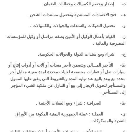
‌د- إصدار وخصم الكمبيالات وخطابات الضمان.
‌هـ- فتح الاعتمادات المستندية وتحصيل مستندات الشحن .
‌و- تحصيل الشيكات والسندات والحوالات والكمبيالات .
‌ز- القيام بأعمال الوكيل أو الأمين بصفة مراسل أو وكيل للمؤسسات
المصرفية والمالية .
‌ح- شراء وبيع سندات الدولة والحوالات الحكومية.
‌ط- التأجير المـــالي ويتضمن تأجير معدات أو آلات أو أدوات إنتاج أو
سيارات نقل أو عقارات مخصصة لغايات محددة لمدة معينة مقابل أجر
محدد مع وعد بالبيع عند نهاية المدة وبالشروط التي يتفق عليها الممول
والمستأجر لتحويل الإيجار إلى بيع أو التنازل عن ملكية الشيء المؤجر
إلى المستأجر .
‌ط- الصرافـة : شراء وبيع العملات الأجنبية .
‌ي- العملـة : عملة الجمهورية اليمنية المكونة من الأوراق
النقدية والمسكوكات.
‌ك- النقد الأجنبــي: العملات الأجنبية أو الاستحقاقات القابلة