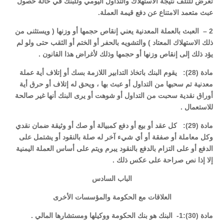
تعرض للتلف نتيجة الاستهلاك والتداول اليومي وللبنك في حالة حصول
عبث متعمد الامتناع عن دفع قيمة العملة.
2 – العبث بالعملة المعدنية يعني إنقاص حجمها أو وزنها ( ويستثنى من
ذلك الاستهلاك المعتاد ) والتشويه بالحفر أو الختم أو الثقب حتى ولو لم
يؤد ذلك إلى إنقاص وزنها أو حجمها وذلك لأغراض هذا القانون .
مادة (28): يقوم البنك باتخاذ التدابير اللازمة بسك أو إتلاف أية عملة
معدنية تم سحبها من التداول أو عبث بها ، ويحق له إتلاف أو حرق أية
أوراق نقدية سحبت من التداول أو شوهت أو يرى البنك أنها غير صالحة
للاستعمال .
مادة (29): كل عقد أو بيع أو دفع كمبيالة أو صك أو وثيقة ضمان نقدي
وكل معاملة أو صفقة أو أي شيء آخر له صلة بالنقود أو يشتمل على
الدفع أو على التزام بالدفع بالنقود يبرم ويتم على أساس العملة اليمنية
إلا إذا نص صراحة على عكس ذلك .
الباب السادس
العلاقات مع الحكومة والمؤسسات الأخرى
مادة (30):1- البنك هو بنك الحكومة ووكيلها ومستشارها المالي .