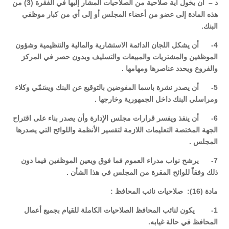
د – أن يخول أية صلاحية من الصلاحيات المشار إليها في الفقرة (3) من
هذه المادة إلى عضو من أعضاء المجلس أو إلى أي من كبار موظفي
البنك.
4- أن يشكل اللجان الدائمة الاستشارية والمالية والتنظيمية وشؤون
الموظفين والمشتريات والمبيعات والتسليف وبدون حصر في المركز
والفروع ويحدد عناصرها ومهامها .
5- أن يصدر نشرة باسما المفوضين بالتوقيع عن البنك ويسَمّي وكلاء
ومراسلي البنك داخل الجمهورية وخارجها .
6- أن ينفذ ويفسر قرارات مجلس الإدارة وأن يصدر بناء على اقتراح
الجهة المختصة التعليمات اللازمة لتفسير الأنظمة واللوائح التي يصدرها
المجلس .
7- يرشح نواب مدراء العموم فما فوق ويعين الموظفين فيما دون
ذلك وفقاً للوائح المقرة من المجلس في هذا الشأن .
مادة (16): صلاحيات نائب المحافظ :
1- يكون لنائب المحافظ الصلاحيات الكاملة للقيام بجميع أعمال
المحافظ في حالة غيابه.