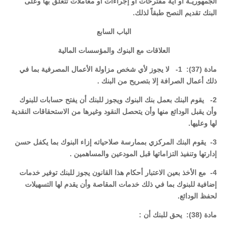
الجمهوريـة أو أية مقترحات أو إجراءات أو معاملات تتعلق بها وعلى
البنك تقديم النصح طبقاً لذلك.
الباب السابع
العلاقات مع البنوك والمؤسسات المالية
مادة (37): 1- لا يجوز لأي شخص مزاولة الأعمال المصرفية بما في
ذلك أعمال الصرافة إلا بتصريح من البنك .
2- يقوم البنك بعمل بنك البنوك ويجوز للبنك أن يفتح حسابات للبنوك
وأن يقبل الودائع منها وأن يتحصل النقود وغيرها من الاستحقاقات النقدية
لها وعليها.
3- يقوم البنك المركزي بممارسة صلاحياته إزاء البنوك بما يكفل حسن
إدارتها وتنفيذ التزاماتها قبل المودعين والمساهمين .
4- مع الأخذ بعين الاعتبار أحكام هذا القانون يجوز للبنك توفير خدمات
إضافية للبنوك بما في ذلك خدمات المقاصة وأن يقدم لها التسهيلات
لحفظ الودائع.
مادة (38): يحق للبنك أن :