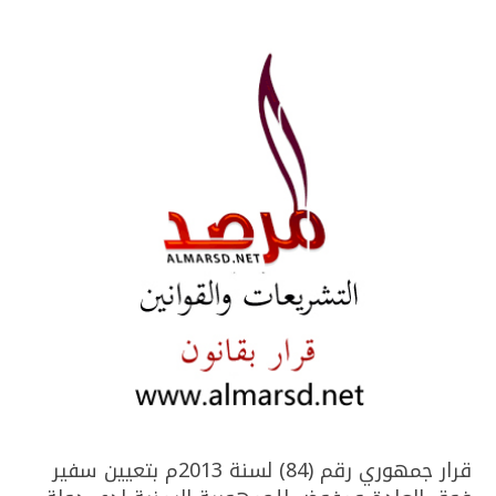
قرار جمهوري رقم (84) لسنة 2013م بتعيين سفير